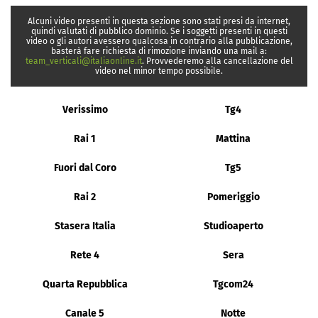
Alcuni video presenti in questa sezione sono stati presi da internet,
quindi valutati di pubblico dominio. Se i soggetti presenti in questi
video o gli autori avessero qualcosa in contrario alla pubblicazione,
basterà fare richiesta di rimozione inviando una mail a:
team_verticali@italiaonline.it
. Provvederemo alla cancellazione del
video nel minor tempo possibile.
Verissimo
Tg4
Rai 1
Mattina
Fuori dal Coro
Tg5
Rai 2
Pomeriggio
Stasera Italia
Studioaperto
Rete 4
Sera
Quarta Repubblica
Tgcom24
Canale 5
Notte