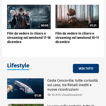
00:00
01:31
Film da vedere in chiaro e
Film da vedere in chiaro e
streaming nel weekend 17-18
streaming nel weekend 10-11
dicembre
dicembre
Lifestyle
VEDI TUTTI
Costa Concordia: tutte curiosità
sul caso, tra filmati inediti e
nuove ricostruzioni
10.810 visualizzazioni
01:30
La casa nella prateria, tutte le