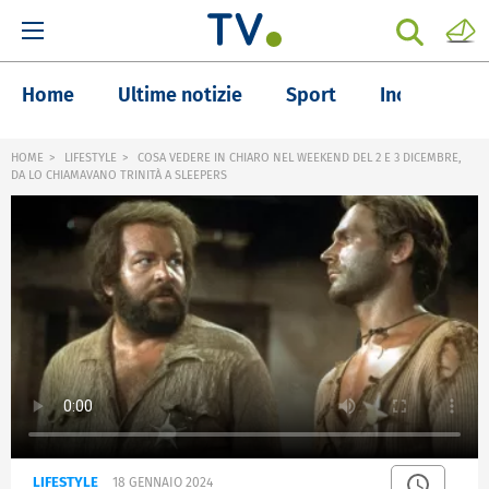
Home
Ultime notizie
Sport
Inchieste
HOME
LIFESTYLE
COSA VEDERE IN CHIARO NEL WEEKEND DEL 2 E 3 DICEMBRE,
DA LO CHIAMAVANO TRINITÀ A SLEEPERS
LIFESTYLE
18 GENNAIO 2024