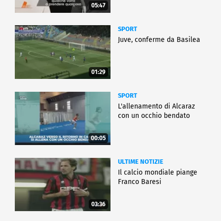
05:47
SPORT
Juve, conferme da Basilea
01:29
SPORT
L'allenamento di Alcaraz
con un occhio bendato
00:05
ULTIME NOTIZIE
Il calcio mondiale piange
Franco Baresi
03:36