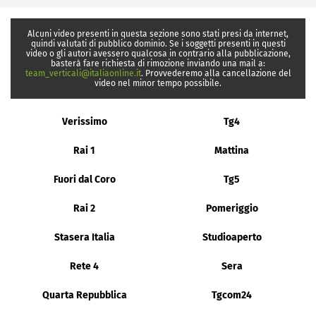
Alcuni video presenti in questa sezione sono stati presi da internet,
quindi valutati di pubblico dominio. Se i soggetti presenti in questi
video o gli autori avessero qualcosa in contrario alla pubblicazione,
basterà fare richiesta di rimozione inviando una mail a:
team_verticali@italiaonline.it
. Provvederemo alla cancellazione del
video nel minor tempo possibile.
Verissimo
Tg4
Rai 1
Mattina
Fuori dal Coro
Tg5
Rai 2
Pomeriggio
Stasera Italia
Studioaperto
Rete 4
Sera
Quarta Repubblica
Tgcom24