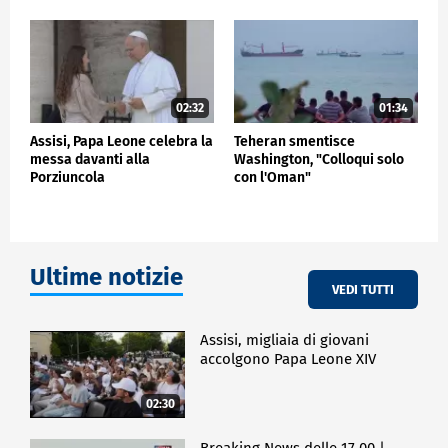
02:32
01:34
Assisi, Papa Leone celebra la
Teheran smentisce
messa davanti alla
Washington, "Colloqui solo
Porziuncola
con l'Oman"
Ultime notizie
VEDI TUTTI
Assisi, migliaia di giovani
accolgono Papa Leone XIV
02:30
Breaking News delle 17.00 |