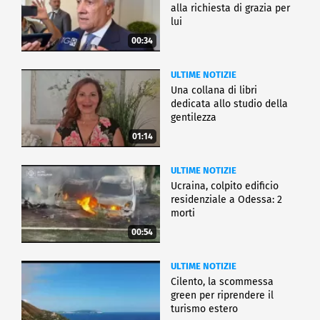
alla richiesta di grazia per
lui
00:34
ULTIME NOTIZIE
Una collana di libri
dedicata allo studio della
gentilezza
01:14
ULTIME NOTIZIE
Ucraina, colpito edificio
residenziale a Odessa: 2
morti
00:54
ULTIME NOTIZIE
Cilento, la scommessa
green per riprendere il
turismo estero