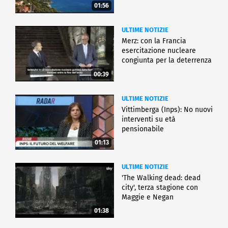
01:56
ULTIME NOTIZIE
Merz: con la Francia
esercitazione nucleare
congiunta per la deterrenza
00:39
ULTIME NOTIZIE
Vittimberga (Inps): No nuovi
interventi su età
pensionabile
01:13
ULTIME NOTIZIE
'The Walking dead: dead
city', terza stagione con
Maggie e Negan
01:38