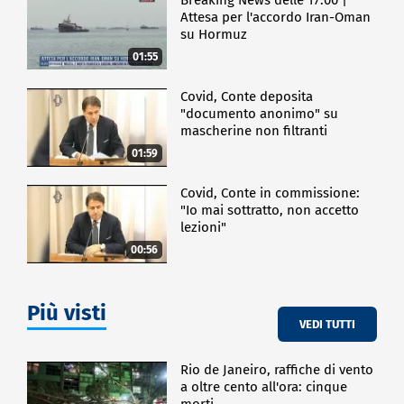
Attesa per l'accordo Iran-Oman
su Hormuz
01:55
Covid, Conte deposita
"documento anonimo" su
mascherine non filtranti
01:59
Covid, Conte in commissione:
"Io mai sottratto, non accetto
lezioni"
00:56
Più visti
VEDI TUTTI
Rio de Janeiro, raffiche di vento
a oltre cento all'ora: cinque