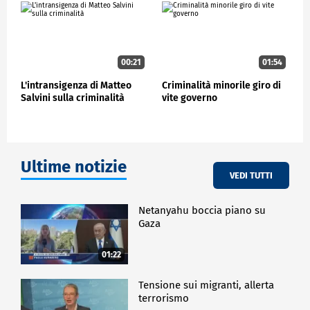
risoluzione, già prodotta, per compensare gli
svantaggi dell'insularità, disponendo agevolazioni
fiscali, sburocratizzazione e migliorando il sistema di
stoccaggio, uso e riuso delle acque".
00:21
01:54
CRONACA
L'intransigenza di Matteo
Criminalità minorile giro di
Salvini sulla criminalità
vite governo
Ultime notizie
VEDI TUTTI
Netanyahu boccia piano su
Gaza
01:22
Tensione sui migranti, allerta
terrorismo