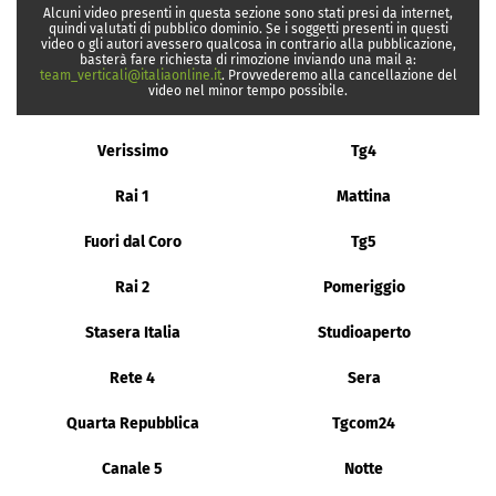
Alcuni video presenti in questa sezione sono stati presi da internet,
quindi valutati di pubblico dominio. Se i soggetti presenti in questi
video o gli autori avessero qualcosa in contrario alla pubblicazione,
basterà fare richiesta di rimozione inviando una mail a:
team_verticali@italiaonline.it
. Provvederemo alla cancellazione del
video nel minor tempo possibile.
Verissimo
Tg4
Rai 1
Mattina
Fuori dal Coro
Tg5
Rai 2
Pomeriggio
Stasera Italia
Studioaperto
Rete 4
Sera
Quarta Repubblica
Tgcom24
Canale 5
Notte