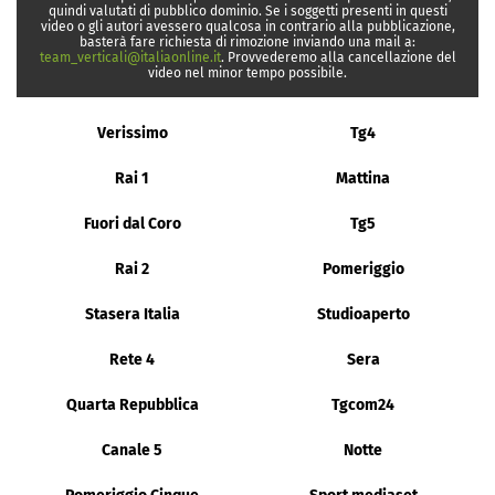
quindi valutati di pubblico dominio. Se i soggetti presenti in questi
video o gli autori avessero qualcosa in contrario alla pubblicazione,
basterà fare richiesta di rimozione inviando una mail a:
team_verticali@italiaonline.it
. Provvederemo alla cancellazione del
video nel minor tempo possibile.
Verissimo
Tg4
Rai 1
Mattina
Fuori dal Coro
Tg5
Rai 2
Pomeriggio
Stasera Italia
Studioaperto
Rete 4
Sera
Quarta Repubblica
Tgcom24
Canale 5
Notte