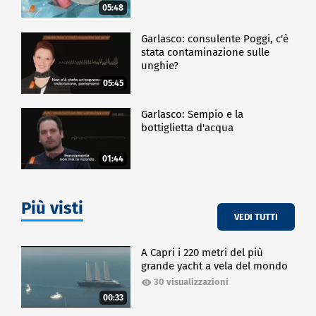
05:48
Garlasco: consulente Poggi, c'è
stata contaminazione sulle
unghie?
05:45
Garlasco: Sempio e la
bottiglietta d'acqua
01:44
Più visti
VEDI TUTTI
A Capri i 220 metri del più
grande yacht a vela del mondo
30 visualizzazioni
00:33