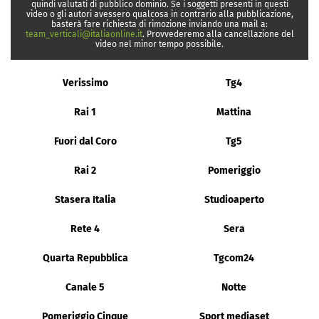
quindi valutati di pubblico dominio. Se i soggetti presenti in questi
video o gli autori avessero qualcosa in contrario alla pubblicazione,
basterà fare richiesta di rimozione inviando una mail a:
team_verticali@italiaonline.it
. Provvederemo alla cancellazione del
video nel minor tempo possibile.
Verissimo
Tg4
Rai 1
Mattina
Fuori dal Coro
Tg5
Rai 2
Pomeriggio
Stasera Italia
Studioaperto
Rete 4
Sera
Quarta Repubblica
Tgcom24
Canale 5
Notte
Pomeriggio Cinque
Sport mediaset