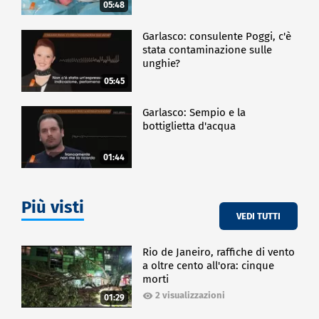
05:48
Garlasco: consulente Poggi, c'è
stata contaminazione sulle
unghie?
05:45
Garlasco: Sempio e la
bottiglietta d'acqua
01:44
Più visti
VEDI TUTTI
Rio de Janeiro, raffiche di vento
a oltre cento all'ora: cinque
morti
2 visualizzazioni
01:29