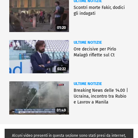
ULTIME NOTIZIE
Scontri morte Fakir, dodici
gli indagati
01:20
ULTIME NOTIZIE
Ore decisive per Pirlo
Malagò riflette sul Ct
02:22
ULTIME NOTIZIE
Breaking News delle 14.00 |
Ucraina, incontro tra Rubio
e Lavrov a Manila
01:49
Alcuni video presenti in questa sezione sono stati presi da internet,