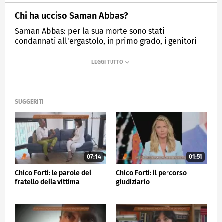
Chi ha ucciso Saman Abbas?
Saman Abbas: per la sua morte sono stati
condannati all'ergastolo, in primo grado, i genitori
Shabbar Abbas e Nazia Shaheen, e a 14 anni di
reclusione lo zio Danish Hasnain. Ieri è iniziato il
processo d'Appello, anche per i due cugini della
ragazza, Ikram Ijaz e Nomanhulaq Nomanhulaq, già
assolti in primo grado.
SUGGERITI
MEDIASET
QUARTO GRADO
07:14
01:51
Chico Forti: le parole del
Chico Forti: il percorso
fratello della vittima
giudiziario