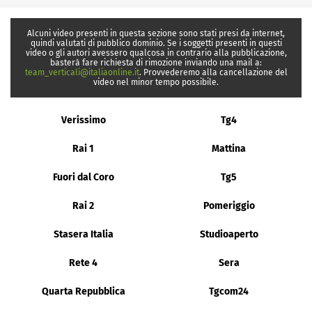
Alcuni video presenti in questa sezione sono stati presi da internet,
quindi valutati di pubblico dominio. Se i soggetti presenti in questi
video o gli autori avessero qualcosa in contrario alla pubblicazione,
basterà fare richiesta di rimozione inviando una mail a:
team_verticali@italiaonline.it
. Provvederemo alla cancellazione del
video nel minor tempo possibile.
Verissimo
Tg4
Rai 1
Mattina
Fuori dal Coro
Tg5
Rai 2
Pomeriggio
Stasera Italia
Studioaperto
Rete 4
Sera
Quarta Repubblica
Tgcom24