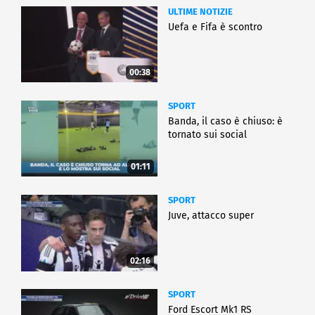
ULTIME NOTIZIE
Uefa e Fifa è scontro
00:38
SPORT
Banda, il caso è chiuso: è
tornato sui social
01:11
SPORT
Juve, attacco super
02:16
SPORT
Ford Escort Mk1 RS