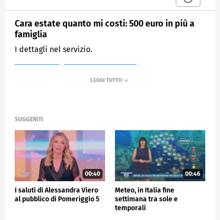
Cara estate quanto mi costi: 500 euro in più a
famiglia
I dettagli nel servizio.
MEDIASET
POMERIGGIO CINQUE
SUGGERITI
00:40
00:46
I saluti di Alessandra Viero
Meteo, in Italia fine
al pubblico di Pomeriggio 5
settimana tra sole e
temporali