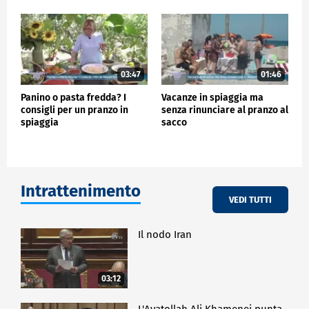
03:47
01:46
Panino o pasta fredda? I
Vacanze in spiaggia ma
consigli per un pranzo in
senza rinunciare al pranzo al
spiaggia
sacco
Intrattenimento
VEDI TUTTI
Il nodo Iran
03:12
L'Ayatollah Ali Khamenei punta