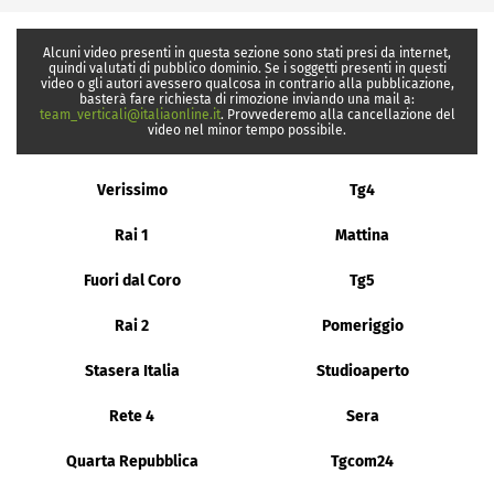
Alcuni video presenti in questa sezione sono stati presi da internet,
quindi valutati di pubblico dominio. Se i soggetti presenti in questi
video o gli autori avessero qualcosa in contrario alla pubblicazione,
basterà fare richiesta di rimozione inviando una mail a:
team_verticali@italiaonline.it
. Provvederemo alla cancellazione del
video nel minor tempo possibile.
Verissimo
Tg4
Rai 1
Mattina
Fuori dal Coro
Tg5
Rai 2
Pomeriggio
Stasera Italia
Studioaperto
Rete 4
Sera
Quarta Repubblica
Tgcom24