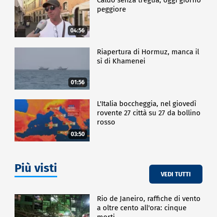
peggiore
04:56
Riapertura di Hormuz, manca il
sì di Khamenei
01:56
L'Italia boccheggia, nel giovedì
rovente 27 città su 27 da bollino
rosso
03:50
Più visti
VEDI TUTTI
Rio de Janeiro, raffiche di vento
a oltre cento all'ora: cinque