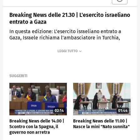
Breaking News delle 21.30 | L'esercito israeliano
entrato a Gaza
In questa edizione: L'esercito israeliano entrato a
Gaza, Israele richiama l'ambasciatore in Turchia,
Lunedì la manovra arriva in Parlamento, Seria A,
vincono Genoa e Torino
MEDIASET
TGCOM24
SUGGERITI
02:14
01:44
Breaking News delle 14.00 |
Breaking News delle 11.00 |
Scontro con la Spagna, il
Nasce la mini "Nato sunnita"
governo non arretra