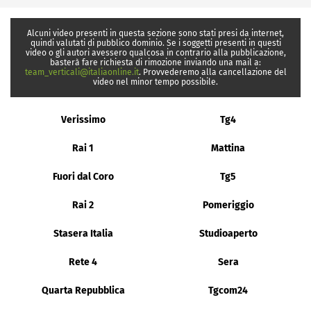
Alcuni video presenti in questa sezione sono stati presi da internet,
quindi valutati di pubblico dominio. Se i soggetti presenti in questi
video o gli autori avessero qualcosa in contrario alla pubblicazione,
basterà fare richiesta di rimozione inviando una mail a:
team_verticali@italiaonline.it
. Provvederemo alla cancellazione del
video nel minor tempo possibile.
Verissimo
Tg4
Rai 1
Mattina
Fuori dal Coro
Tg5
Rai 2
Pomeriggio
Stasera Italia
Studioaperto
Rete 4
Sera
Quarta Repubblica
Tgcom24