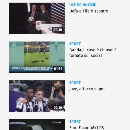
ULTIME NOTIZIE
Uefa e Fifa è scontro
00:38
SPORT
Banda, il caso è chiuso: è
tornato sui social
01:11
SPORT
Juve, attacco super
02:16
SPORT
Ford Escort Mk1 RS