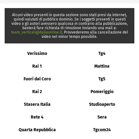
Alcuni video presenti in questa sezione sono stati presi da internet,
quindi valutati di pubblico dominio. Se i soggetti presenti in questi
video o gli autori avessero qualcosa in contrario alla pubblicazione,
basterà fare richiesta di rimozione inviando una mail a:
team_verticali@italiaonline.it
. Provvederemo alla cancellazione del
video nel minor tempo possibile.
Verissimo
Tg4
Rai 1
Mattina
Fuori dal Coro
Tg5
Rai 2
Pomeriggio
Stasera Italia
Studioaperto
Rete 4
Sera
Quarta Repubblica
Tgcom24