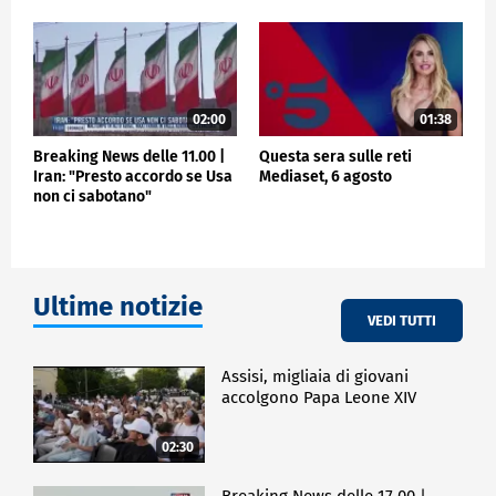
02:00
01:38
Breaking News delle 11.00 |
Questa sera sulle reti
Iran: "Presto accordo se Usa
Mediaset, 6 agosto
non ci sabotano"
Ultime notizie
VEDI TUTTI
Assisi, migliaia di giovani
accolgono Papa Leone XIV
02:30
Breaking News delle 17.00 |