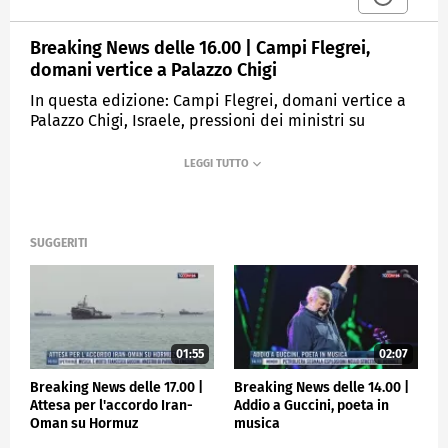
Breaking News delle 16.00 | Campi Flegrei,
domani vertice a Palazzo Chigi
In questa edizione: Campi Flegrei, domani vertice a
Palazzo Chigi, Israele, pressioni dei ministri su
Netanyahu, Turbolenze su volo Singapore Airlines, 1
morto, Chico Forti potrà rivedere la famiglia,
Inchiesta sulla Fondazione Milano-Cortina, Ore
cruciali per il destino dell'Inter.
SUGGERITI
MEDIASET
TGCOM24
01:55
02:07
Breaking News delle 17.00 |
Breaking News delle 14.00 |
Attesa per l'accordo Iran-
Addio a Guccini, poeta in
Oman su Hormuz
musica