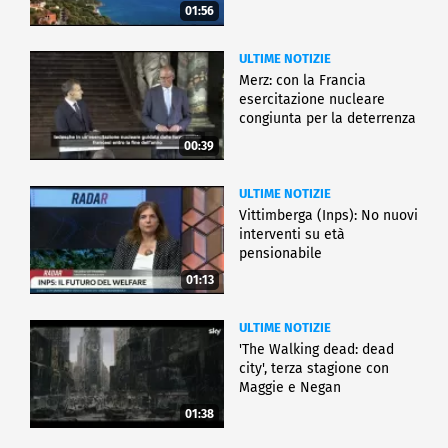
01:56
ULTIME NOTIZIE
Merz: con la Francia
esercitazione nucleare
congiunta per la deterrenza
00:39
ULTIME NOTIZIE
Vittimberga (Inps): No nuovi
interventi su età
pensionabile
01:13
ULTIME NOTIZIE
'The Walking dead: dead
city', terza stagione con
Maggie e Negan
01:38