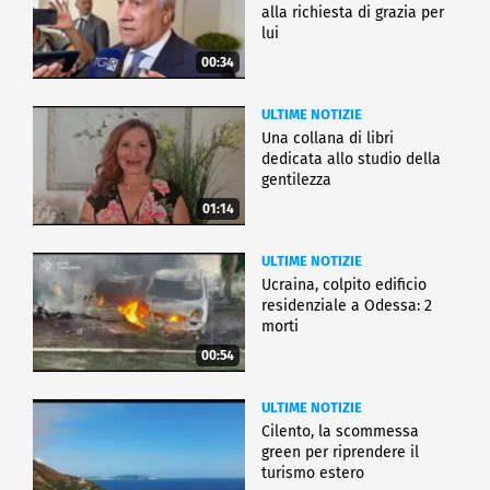
alla richiesta di grazia per
lui
00:34
ULTIME NOTIZIE
Una collana di libri
dedicata allo studio della
gentilezza
01:14
ULTIME NOTIZIE
Ucraina, colpito edificio
residenziale a Odessa: 2
morti
00:54
ULTIME NOTIZIE
Cilento, la scommessa
green per riprendere il
turismo estero