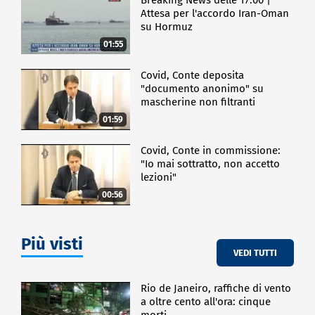
Attesa per l'accordo Iran-Oman
su Hormuz
01:55
Covid, Conte deposita
"documento anonimo" su
mascherine non filtranti
01:59
Covid, Conte in commissione:
"Io mai sottratto, non accetto
lezioni"
00:56
Più visti
VEDI TUTTI
Rio de Janeiro, raffiche di vento
a oltre cento all'ora: cinque