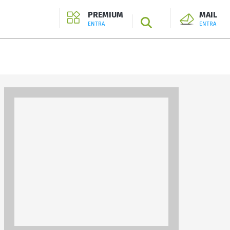
PREMIUM
MAIL
SEARCH
ENTRA
ENTRA
ENTRA