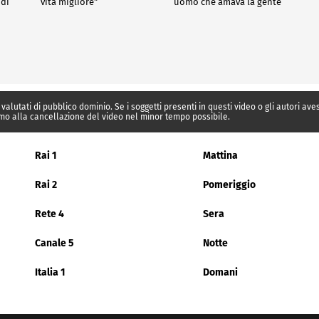
 di
vita migliore"
uomo che amava la gente
 valutati di pubblico dominio. Se i soggetti presenti in questi video o gli autori av
mo alla cancellazione del video nel minor tempo possibile.
Rai 1
Mattina
Rai 2
Pomeriggio
Rete 4
Sera
Canale 5
Notte
Italia 1
Domani