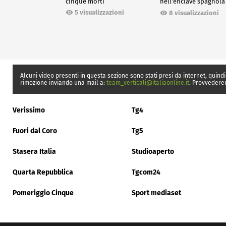
cinque morti
nell'enclave spagnola
Ceuta
5 visualizzazioni
8 visualizzazioni
Alcuni video presenti in questa sezione sono stati presi da internet, quindi
rimozione inviando una mail a:
team_verticali@italiaonline.it
. Provvedere
Verissimo
Tg4
Fuori dal Coro
Tg5
Stasera Italia
Studioaperto
Quarta Repubblica
Tgcom24
Pomeriggio Cinque
Sport mediaset