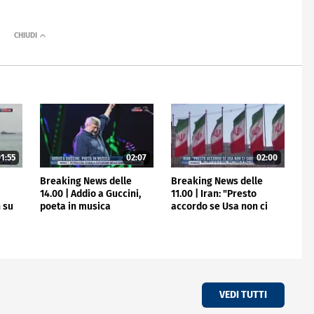
1:55
02:07
02:00
e
Breaking News delle
Breaking News delle
14.00 | Addio a Guccini,
11.00 | Iran: "Presto
 su
poeta in musica
accordo se Usa non ci
sabotano"
VEDI TUTTI