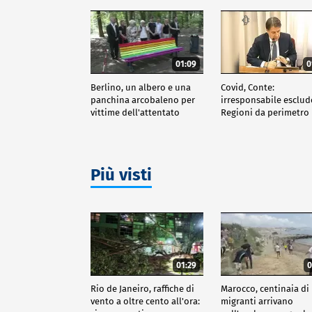
01:09
0
Berlino, un albero e una
Covid, Conte:
panchina arcobaleno per
irresponsabile esclud
vittime dell'attentato
Regioni da perimetro
indagine
Più visti
01:29
0
Rio de Janeiro, raffiche di
Marocco, centinaia di
vento a oltre cento all'ora:
migranti arrivano