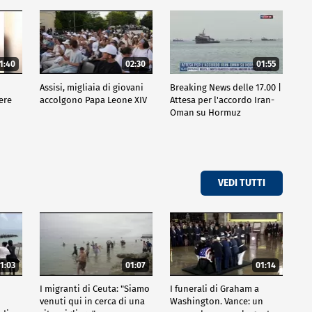
1:40
02:30
01:55
Assisi, migliaia di giovani
Breaking News delle 17.00 |
ere
accolgono Papa Leone XIV
Attesa per l'accordo Iran-
Oman su Hormuz
VEDI TUTTI
1:03
01:07
01:14
I migranti di Ceuta: "Siamo
I funerali di Graham a
venuti qui in cerca di una
Washington. Vance: un