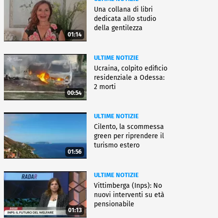
Una collana di libri
dedicata allo studio
della gentilezza
01:14
ULTIME NOTIZIE
Ucraina, colpito edificio
residenziale a Odessa:
2 morti
00:54
ULTIME NOTIZIE
Cilento, la scommessa
green per riprendere il
turismo estero
01:56
ULTIME NOTIZIE
Vittimberga (Inps): No
nuovi interventi su età
pensionabile
01:13