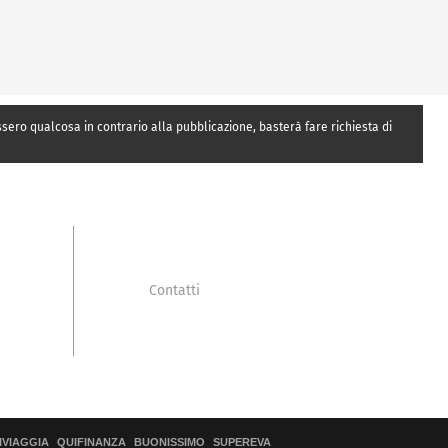
essero qualcosa in contrario alla pubblicazione, basterà fare richiesta di
Contatti
IVIAGGIA
QUIFINANZA
BUONISSIMO
SUPEREVA