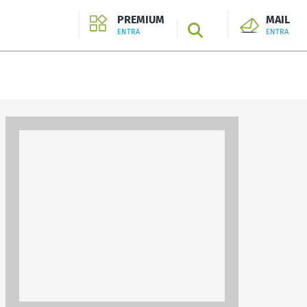
PREMIUM
MAIL
SEARCH
ENTRA
ENTRA
ENTRA