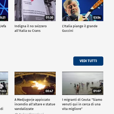
0:21
01:30
03:54
 Uefa
Indigna il no svizzero
L'Italia piange il grande
all'Italia su Crans
Guccini
VEDI TUTTI
1:03
00:47
01:07
A Medjugorje appiccato
I migranti di Ceuta: "Siamo
incendio all'altare e statue
venuti qui in cerca di una
 di
vandalizzate
vita migliore"