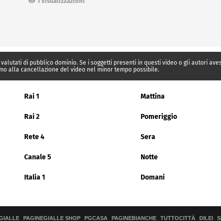
1 visualizzazioni
 valutati di pubblico dominio. Se i soggetti presenti in questi video o gli autori av
mo alla cancellazione del video nel minor tempo possibile.
Rai 1
Mattina
Rai 2
Pomeriggio
Rete 4
Sera
Canale 5
Notte
Italia 1
Domani
GIALLE
PAGINEGIALLE SHOP
PGCASA
PAGINEBIANCHE
TUTTOCITTÀ
DILEI
S