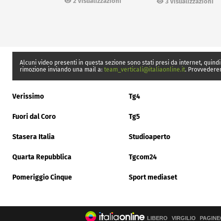
2 visualizzazioni
3 visualizzazioni
Alcuni video presenti in questa sezione sono stati presi da internet, quindi
rimozione inviando una mail a:
team_verticali@italiaonline.it
. Provvedere
Verissimo
Tg4
Fuori dal Coro
Tg5
Stasera Italia
Studioaperto
Quarta Repubblica
Tgcom24
Pomeriggio Cinque
Sport mediaset
LIBERO
VIRGILIO
PAGINE