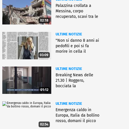
Palazzina crollata a
Messina, corpo
recuperato, scavi tra le
02:18
macerie
ULTIME NOTIZIE
"Non si danno 8 anni ai
pedofili e poi si fa
morire in cella il
03:09
gioielliere"
ULTIME NOTIZIE
Breaking News delle
21.30 | Roggero,
bocciata la
01:12
sospensione della pena
ULTIME NOTIZIE
Emergenza caldo in
Europa, Italia da bollino
rosso, domani il picco
02:54