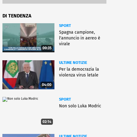
DI TENDENZA
SPORT
Spagna campione,
l'annuncio in aereo è
virale
00:35
ULTIME NOTIZIE
Per la democrazia la
violenza virus letale
04:00
SPORT
Non solo Luka Modric
02:14
ULTIME NOTIZIE