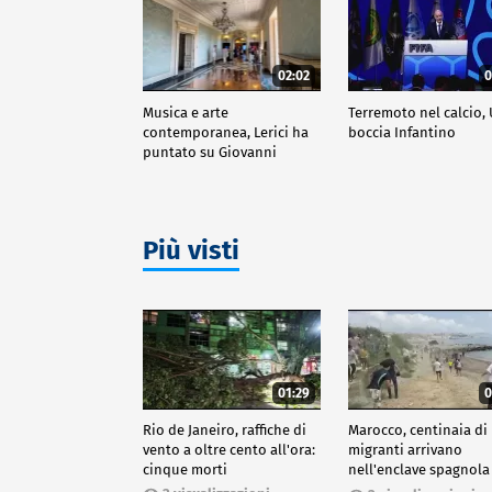
02:02
0
Musica e arte
Terremoto nel calcio,
contemporanea, Lerici ha
boccia Infantino
puntato su Giovanni
Ozzola
Più visti
01:29
0
Rio de Janeiro, raffiche di
Marocco, centinaia di
vento a oltre cento all'ora:
migranti arrivano
cinque morti
nell'enclave spagnola
Ceuta