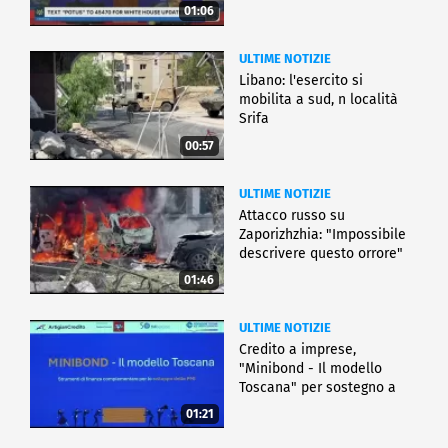
01:06
ULTIME NOTIZIE
Libano: l'esercito si
mobilita a sud, n località
Srifa
00:57
ULTIME NOTIZIE
Attacco russo su
Zaporizhzhia: "Impossibile
descrivere questo orrore"
01:46
ULTIME NOTIZIE
Credito a imprese,
"Minibond - Il modello
Toscana" per sostegno a
Pmi
01:21