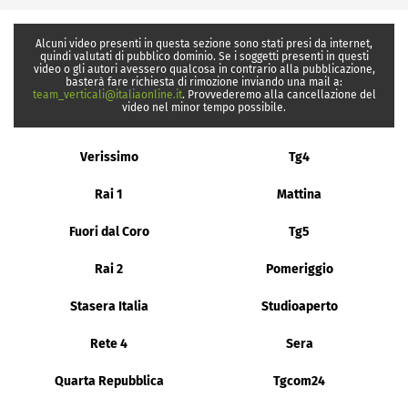
Alcuni video presenti in questa sezione sono stati presi da internet,
quindi valutati di pubblico dominio. Se i soggetti presenti in questi
video o gli autori avessero qualcosa in contrario alla pubblicazione,
basterà fare richiesta di rimozione inviando una mail a:
team_verticali@italiaonline.it
. Provvederemo alla cancellazione del
video nel minor tempo possibile.
Verissimo
Tg4
Rai 1
Mattina
Fuori dal Coro
Tg5
Rai 2
Pomeriggio
Stasera Italia
Studioaperto
Rete 4
Sera
Quarta Repubblica
Tgcom24