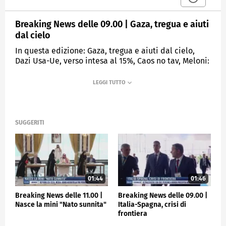
Breaking News delle 09.00 | Gaza, tregua e aiuti
dal cielo
In questa edizione: Gaza, tregua e aiuti dal cielo,
Dazi Usa-Ue, verso intesa al 15%, Caos no tav, Meloni:
"Atti vergognosi", Ucraina, scontri a Sumy, Lodi,
89enne uccide la moglie disabile, Mondiali di
scherma, Italia d'oro nel fioretto
MEDIASET
TGCOM24
SUGGERITI
01:44
01:46
Breaking News delle 11.00 |
Breaking News delle 09.00 |
Nasce la mini "Nato sunnita"
Italia-Spagna, crisi di
frontiera