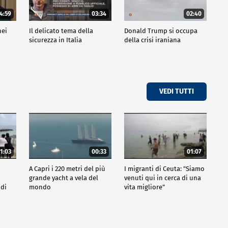
4:59
03:34
02:40
nei
Il delicato tema della
Donald Trump si occupa
sicurezza in Italia
della crisi iraniana
VEDI TUTTI
1:03
00:33
01:07
A Capri i 220 metri del più
I migranti di Ceuta: "Siamo
grande yacht a vela del
venuti qui in cerca di una
 di
mondo
vita migliore"