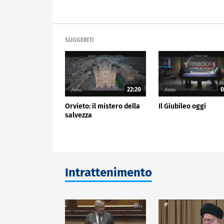
SUGGERITI
22:20
0
Orvieto: il mistero della
Il Giubileo oggi
salvezza
Intrattenimento