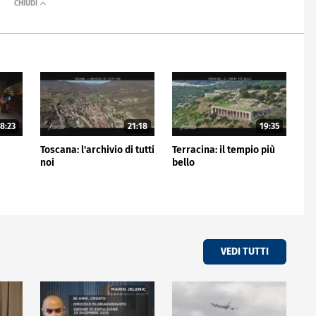
8:23
21:18
19:35
Toscana: l'archivio di tutti
Terracina: il tempio più
noi
bello
VEDI TUTTI