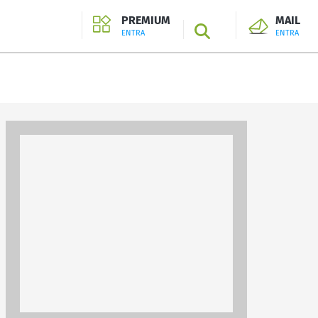
PREMIUM
MAIL
SEARCH
ENTRA
ENTRA
ENTRA