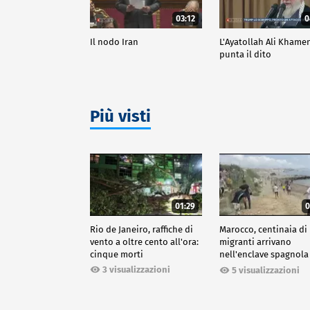
03:12
0
Il nodo Iran
L'Ayatollah Ali Khame
punta il dito
Più visti
01:29
0
Rio de Janeiro, raffiche di
Marocco, centinaia di
vento a oltre cento all'ora:
migranti arrivano
cinque morti
nell'enclave spagnola
Ceuta
3 visualizzazioni
5 visualizzazioni