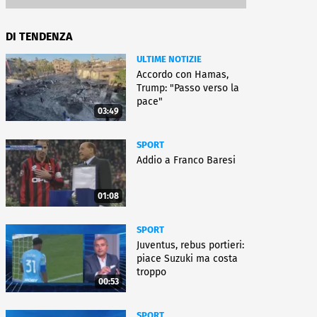
DI TENDENZA
ULTIME NOTIZIE
Accordo con Hamas,
Trump: "Passo verso la
pace"
03:49
SPORT
Addio a Franco Baresi
01:08
SPORT
Juventus, rebus portieri:
piace Suzuki ma costa
troppo
00:53
SPORT