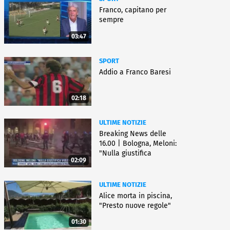
Franco, capitano per
sempre
03:47
SPORT
Addio a Franco Baresi
02:18
ULTIME NOTIZIE
Breaking News delle
16.00 | Bologna, Meloni:
"Nulla giustifica
02:09
violenza"
ULTIME NOTIZIE
Alice morta in piscina,
"Presto nuove regole"
01:30