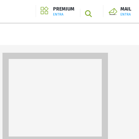
PREMIUM
MAIL
SEARCH
ENTRA
ENTRA
ENTRA