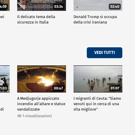
4:59
03:34
02:40
nei
Il delicato tema della
Donald Trump si occupa
sicurezza in Italia
della crisi iraniana
VEDI TUTTI
1:03
00:47
01:07
A Medjugorje appiccato
I migranti di Ceuta: "Siamo
incendio all'altare e statue
venuti qui in cerca di una
 di
vandalizzate
vita migliore"
1 visualizzazioni