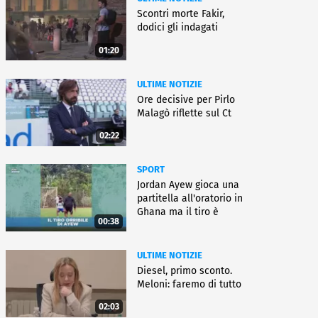
Scontri morte Fakir,
dodici gli indagati
01:20
ULTIME NOTIZIE
Ore decisive per Pirlo
Malagò riflette sul Ct
02:22
SPORT
Jordan Ayew gioca una
partitella all'oratorio in
Ghana ma il tiro è
00:38
horror
ULTIME NOTIZIE
Diesel, primo sconto.
Meloni: faremo di tutto
02:03