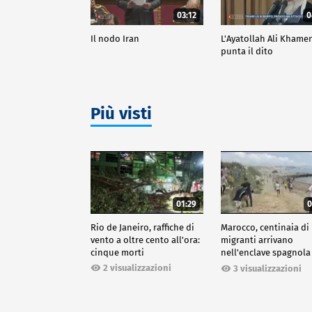
03:12
0
Il nodo Iran
L'Ayatollah Ali Khame
punta il dito
Più visti
01:29
0
Rio de Janeiro, raffiche di
Marocco, centinaia di
vento a oltre cento all'ora:
migranti arrivano
cinque morti
nell'enclave spagnola
Ceuta
2 visualizzazioni
3 visualizzazioni