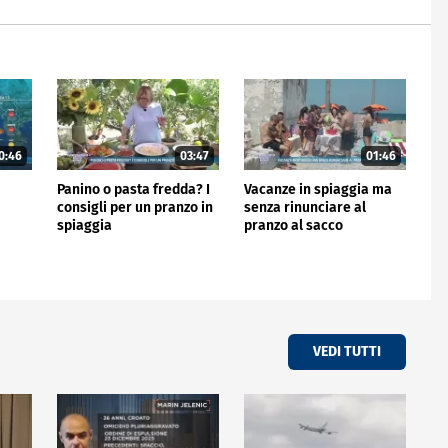
0:46
03:47
01:46
Panino o pasta fredda? I
Vacanze in spiaggia ma
consigli per un pranzo in
senza rinunciare al
spiaggia
pranzo al sacco
VEDI TUTTI