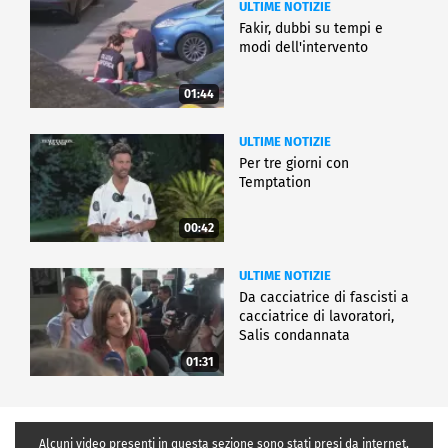
ULTIME NOTIZIE
Fakir, dubbi su tempi e
modi dell'intervento
01:44
ULTIME NOTIZIE
Per tre giorni con
Temptation
00:42
ULTIME NOTIZIE
Da cacciatrice di fascisti a
cacciatrice di lavoratori,
Salis condannata
01:31
Alcuni video presenti in questa sezione sono stati presi da internet,