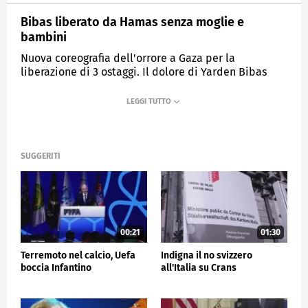
Bibas liberato da Hamas senza moglie e
bambini
Nuova coreografia dell'orrore a Gaza per la
liberazione di 3 ostaggi. Il dolore di Yarden Bibas
rilasciato senza moglie e figli piccoli.
MEDIASET
TG5
SUGGERITI
00:21
01:30
Terremoto nel calcio, Uefa
Indigna il no svizzero
boccia Infantino
all'Italia su Crans