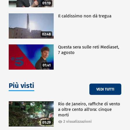
01:19
Il caldissimo non dà tregua
02:48
Questa sera sulle reti Mediaset,
7 agosto
01:41
Più visti
VEDI TUTTI
Rio de Janeiro, raffiche di vento
a oltre cento all'ora: cinque
morti
2 visualizzazioni
01:29