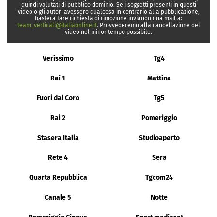
quindi valutati di pubblico dominio. Se i soggetti presenti in questi
video o gli autori avessero qualcosa in contrario alla pubblicazione,
basterà fare richiesta di rimozione inviando una mail a:
team_verticali@italiaonline.it
. Provvederemo alla cancellazione del
video nel minor tempo possibile.
Verissimo
Tg4
Rai 1
Mattina
Fuori dal Coro
Tg5
Rai 2
Pomeriggio
Stasera Italia
Studioaperto
Rete 4
Sera
Quarta Repubblica
Tgcom24
Canale 5
Notte