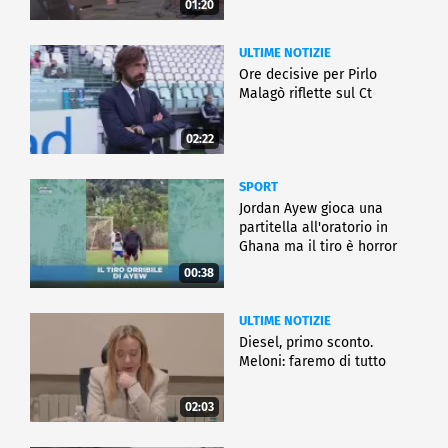
01:20
ULTIME NOTIZIE
Ore decisive per Pirlo
Malagò riflette sul Ct
02:22
SPORT
Jordan Ayew gioca una
partitella all'oratorio in
Ghana ma il tiro è horror
00:38
ULTIME NOTIZIE
Diesel, primo sconto.
Meloni: faremo di tutto
02:03