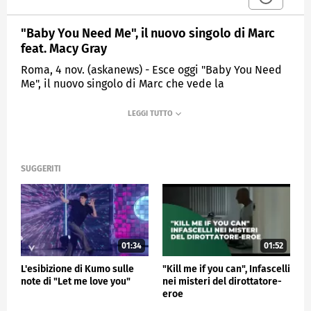
"Baby You Need Me", il nuovo singolo di Marc
feat. Macy Gray
Roma, 4 nov. (askanews) - Esce oggi "Baby You Need
Me", il nuovo singolo di Marc che vede la
partecipazione della superstar internazionale Macy
Gray.
Marc, artista precedentemente noto con il nome di
Mark Cucchelli, mette al servizio di un coriaceo
uptempo una passione viscerale, rafforzata dallo
SUGGERITI
studio al Liceo Musicale del Collegio Vescovile
Barbarigo di Padova e al Conservatorio A. Buzzolla di
Adria. Per Marc il 2022 rappresenta una svolta
artistica legata alla scoperta di un'attitudine più
contemporanea.
01:34
01:52
Baby You Need Me è un brano in cui si avverte un
cambio di rotta, un pezzo che mette in risalto una
L'esibizione di Kumo sulle
"Kill me if you can", Infascelli
divertente vocazione post estiva. "Oggi ho più
note di "Let me love you"
nei misteri del dirottatore-
consapevolezza di me" dichiara Marc. "Un artista
eroe
durante il suo percorso capisce di cosa ha bisogno,