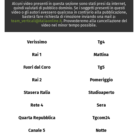
Alcuni video presenti in questa sezione sono stati presi da internet,
quindi valutati di pubblico dominio. Se i soggetti presenti in questi
video o gli autori avessero qualcosa in contrario alla pubblicazione,
basterà fare richiesta di rimozione inviando una mail a:
team_verticali@italiaonline.it
. Provvederemo alla cancellazione del
video nel minor tempo possibile.
Verissimo
Tg4
Rai 1
Mattina
Fuori dal Coro
Tg5
Rai 2
Pomeriggio
Stasera Italia
Studioaperto
Rete 4
Sera
Quarta Repubblica
Tgcom24
Canale 5
Notte