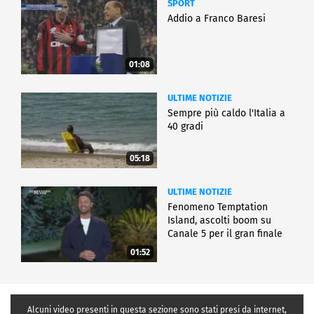
SPORT
Addio a Franco Baresi
01:08
ULTIME NOTIZIE
Sempre più caldo l'Italia a
40 gradi
05:18
ULTIME NOTIZIE
Fenomeno Temptation
Island, ascolti boom su
Canale 5 per il gran finale
01:52
Alcuni video presenti in questa sezione sono stati presi da internet,