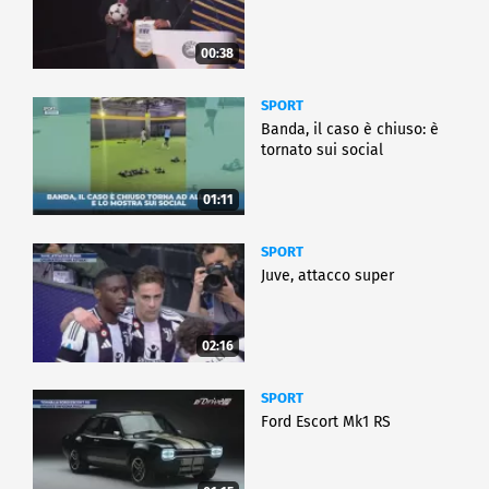
00:38
SPORT
Banda, il caso è chiuso: è
tornato sui social
01:11
SPORT
Juve, attacco super
02:16
SPORT
Ford Escort Mk1 RS