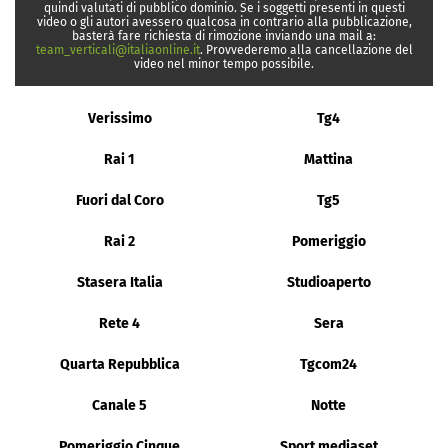
quindi valutati di pubblico dominio. Se i soggetti presenti in questi
video o gli autori avessero qualcosa in contrario alla pubblicazione,
basterà fare richiesta di rimozione inviando una mail a:
team_verticali@italiaonline.it
. Provvederemo alla cancellazione del
video nel minor tempo possibile.
Verissimo
Tg4
Rai 1
Mattina
Fuori dal Coro
Tg5
Rai 2
Pomeriggio
Stasera Italia
Studioaperto
Rete 4
Sera
Quarta Repubblica
Tgcom24
Canale 5
Notte
Pomeriggio Cinque
Sport mediaset