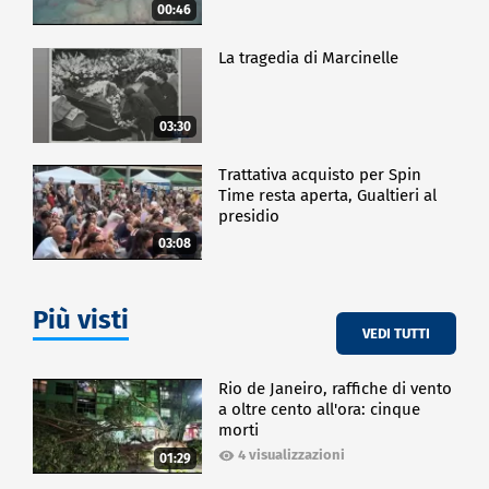
00:46
di punta del week-end della rete ammiraglia della
TV di Stato: "UnoMattina in famiglia" accanto a
La tragedia di Marcinelle
Monica Setta e a Ingrid Muccitelli.
CRONACA
03:30
Trattativa acquisto per Spin
Time resta aperta, Gualtieri al
presidio
03:08
Più visti
VEDI TUTTI
Rio de Janeiro, raffiche di vento
a oltre cento all'ora: cinque
morti
4 visualizzazioni
01:29