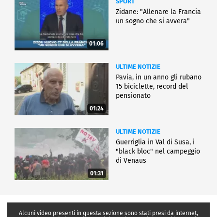
SPORT
Zidane: "Allenare la Francia
un sogno che si avvera"
01:06
ULTIME NOTIZIE
Pavia, in un anno gli rubano
15 biciclette, record del
pensionato
01:24
ULTIME NOTIZIE
Guerriglia in Val di Susa, i
"black bloc" nel campeggio
di Venaus
01:31
Alcuni video presenti in questa sezione sono stati presi da internet,