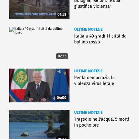
Bologna, Meloni: "Nulla
giustifica violenza"
01:58
ULTIME NOTIZIE
Italia a 40 gradi 11 città da
bollino rosso
02:15
ULTIME NOTIZIE
Per la democrazia la
violenza virus letale
04:00
ULTIME NOTIZIE
Tragedie nell'acqua, 5 morti
in poche ore