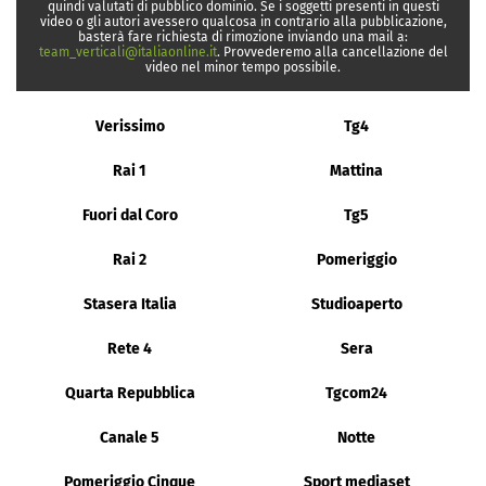
quindi valutati di pubblico dominio. Se i soggetti presenti in questi
video o gli autori avessero qualcosa in contrario alla pubblicazione,
basterà fare richiesta di rimozione inviando una mail a:
team_verticali@italiaonline.it
. Provvederemo alla cancellazione del
video nel minor tempo possibile.
Verissimo
Tg4
Rai 1
Mattina
Fuori dal Coro
Tg5
Rai 2
Pomeriggio
Stasera Italia
Studioaperto
Rete 4
Sera
Quarta Repubblica
Tgcom24
Canale 5
Notte
Pomeriggio Cinque
Sport mediaset