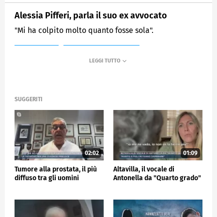
Alessia Pifferi, parla il suo ex avvocato
"Mi ha colpito molto quanto fosse sola".
MEDIASET
MATTINO CINQUE NEWS
SUGGERITI
02:02
01:09
Tumore alla prostata, il più
Altavilla, il vocale di
diffuso tra gli uomini
Antonella da "Quarto grado"