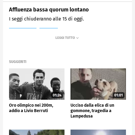
Affluenza bassa quorum lontano
I seggi chiuderanno alle 15 di oggi.
MEDIASET
TG5
SUGGERITI
01:24
01:01
Oro olimpico nei 200m,
Ucciso dalla elica di un
addio a Livio Berruti
gommone, tragedia a
Lampedusa