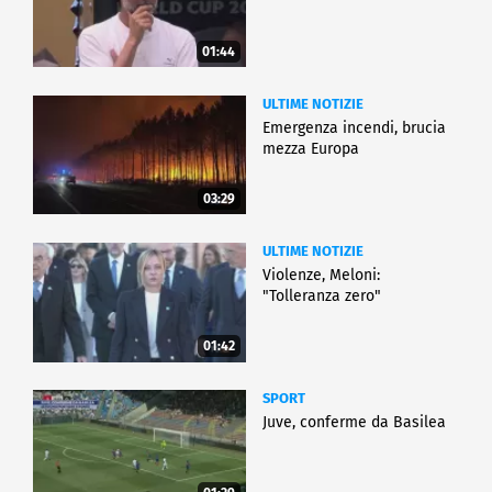
01:44
ULTIME NOTIZIE
Emergenza incendi, brucia
mezza Europa
03:29
ULTIME NOTIZIE
Violenze, Meloni:
"Tolleranza zero"
01:42
SPORT
Juve, conferme da Basilea