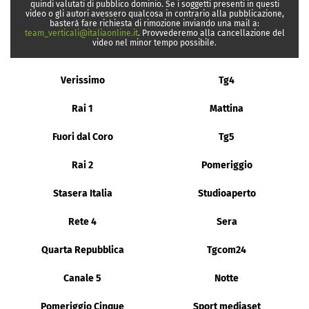
quindi valutati di pubblico dominio. Se i soggetti presenti in questi
video o gli autori avessero qualcosa in contrario alla pubblicazione,
basterà fare richiesta di rimozione inviando una mail a:
team_verticali@italiaonline.it
. Provvederemo alla cancellazione del
video nel minor tempo possibile.
Verissimo
Tg4
Rai 1
Mattina
Fuori dal Coro
Tg5
Rai 2
Pomeriggio
Stasera Italia
Studioaperto
Rete 4
Sera
Quarta Repubblica
Tgcom24
Canale 5
Notte
Pomeriggio Cinque
Sport mediaset