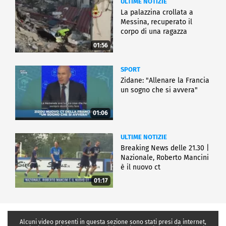
ULTIME NOTIZIE
La palazzina crollata a
Messina, recuperato il
corpo di una ragazza
01:56
SPORT
Zidane: "Allenare la Francia
un sogno che si avvera"
01:06
ULTIME NOTIZIE
Breaking News delle 21.30 |
Nazionale, Roberto Mancini
è il nuovo ct
01:17
Alcuni video presenti in questa sezione sono stati presi da internet,