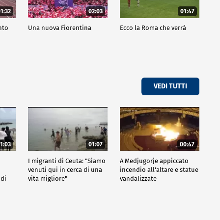
1:32
02:03
01:47
nto
Una nuova Fiorentina
Ecco la Roma che verrà
VEDI TUTTI
1:03
01:07
00:47
I migranti di Ceuta: "Siamo
A Medjugorje appiccato
venuti qui in cerca di una
incendio all'altare e statue
 di
vita migliore"
vandalizzate