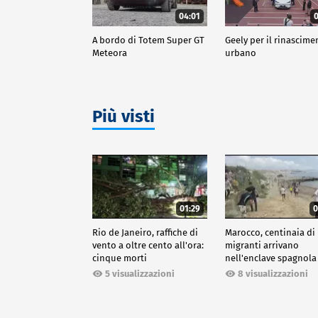
04:01
0
A bordo di Totem Super GT
Geely per il rinascime
Meteora
urbano
Più visti
01:29
0
Rio de Janeiro, raffiche di
Marocco, centinaia di
vento a oltre cento all'ora:
migranti arrivano
cinque morti
nell'enclave spagnola
Ceuta
5 visualizzazioni
8 visualizzazioni