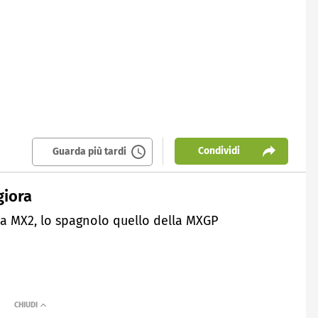
Condividi
Guarda più tardi
giora
ella MX2, lo spagnolo quello della MXGP