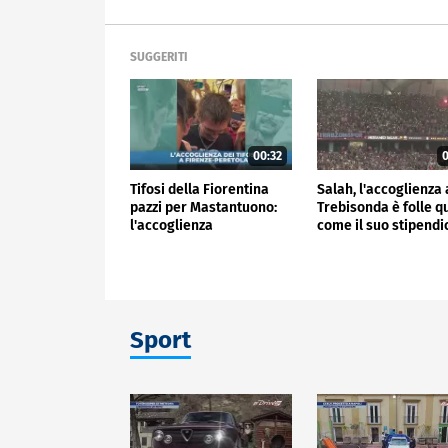
SUGGERITI
00:32
0
Tifosi della Fiorentina
Salah, l'accoglienza 
pazzi per Mastantuono:
Trebisonda è folle q
l'accoglienza
come il suo stipend
all'aeroporto
Sport