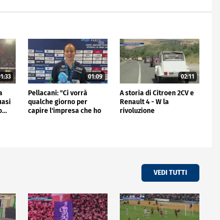
1:33
01:09
02:11
a
Pellacani: "Ci vorrà
A storia di Citroen 2CV e
uasi
qualche giorno per
Renault 4 - W la
io…
capire l'impresa che ho
rivoluzione
fatto"
VEDI TUTTI