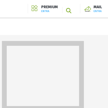
PREMIUM
MAIL
SEARCH
ENTRA
ENTRA
ENTRA