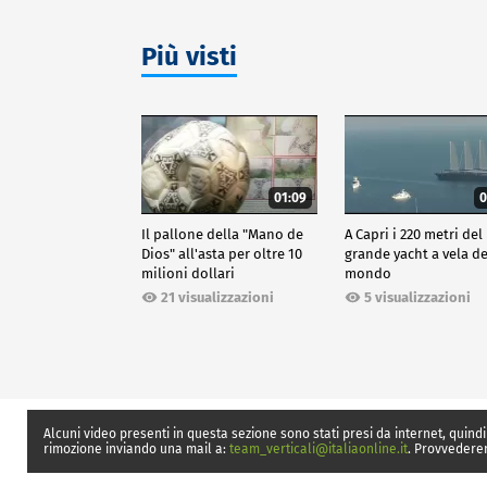
Più visti
01:09
0
Il pallone della "Mano de
A Capri i 220 metri del
Dios" all'asta per oltre 10
grande yacht a vela de
milioni dollari
mondo
21 visualizzazioni
5 visualizzazioni
Alcuni video presenti in questa sezione sono stati presi da internet, quindi
rimozione inviando una mail a:
team_verticali@italiaonline.it
. Provvedere