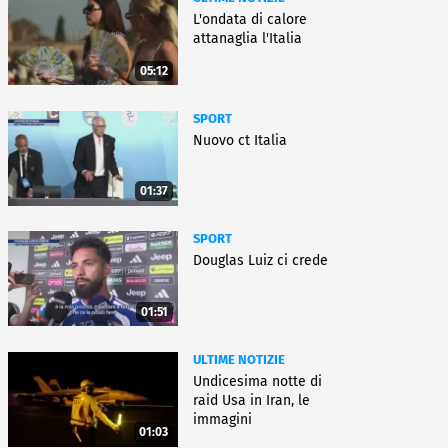
L'ondata di calore
attanaglia l'Italia
05:12
SPORT
Nuovo ct Italia
01:37
SPORT
Douglas Luiz ci crede
01:51
ULTIME NOTIZIE
Undicesima notte di
raid Usa in Iran, le
immagini
01:03