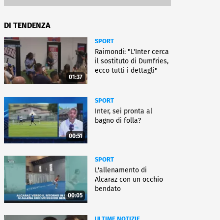
DI TENDENZA
SPORT
Raimondi: "L'Inter cerca
il sostituto di Dumfries,
ecco tutti i dettagli"
01:37
SPORT
Inter, sei pronta al
bagno di folla?
00:51
SPORT
L'allenamento di
Alcaraz con un occhio
bendato
00:05
ULTIME NOTIZIE