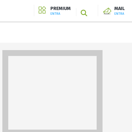
PREMIUM
MAIL
SEARCH
ENTRA
ENTRA
ENTRA