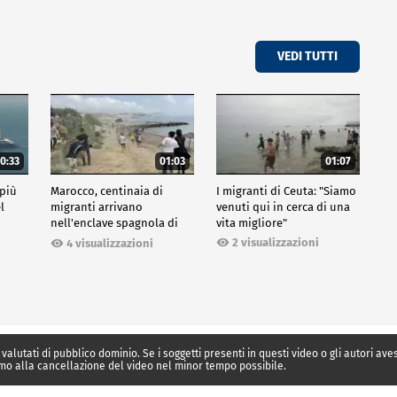
VEDI TUTTI
0:33
01:03
01:07
 più
Marocco, centinaia di
I migranti di Ceuta: "Siamo
l
migranti arrivano
venuti qui in cerca di una
nell'enclave spagnola di
vita migliore"
Ceuta
2 visualizzazioni
4 visualizzazioni
 valutati di pubblico dominio. Se i soggetti presenti in questi video o gli autori av
mo alla cancellazione del video nel minor tempo possibile.