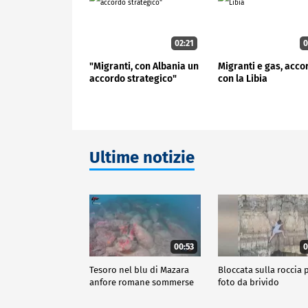
02:21
0
"Migranti, con Albania un
Migranti e gas, acco
accordo strategico"
con la Libia
Ultime notizie
00:53
0
Tesoro nel blu di Mazara
Bloccata sulla roccia p
anfore romane sommerse
foto da brivido