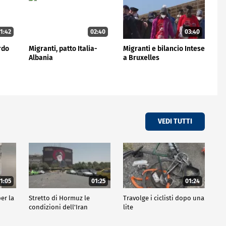
1:42
02:40
03:40
rdo
Migranti, patto Italia-
Migranti e bilancio Intese
Albania
a Bruxelles
VEDI TUTTI
1:05
01:25
01:24
er la
Stretto di Hormuz le
Travolge i ciclisti dopo una
condizioni dell'Iran
lite