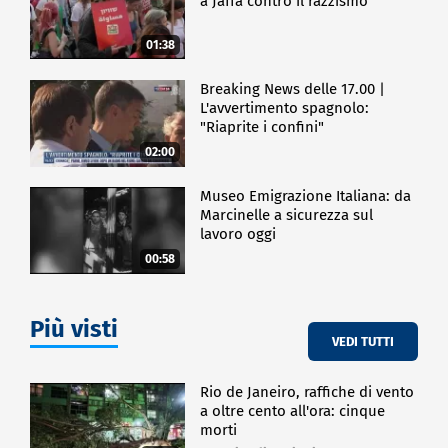
a Jaffa contro il razzismo
01:38
Breaking News delle 17.00 |
L'avvertimento spagnolo:
"Riaprite i confini"
02:00
Museo Emigrazione Italiana: da
Marcinelle a sicurezza sul
lavoro oggi
00:58
Più visti
VEDI TUTTI
Rio de Janeiro, raffiche di vento
a oltre cento all'ora: cinque
morti