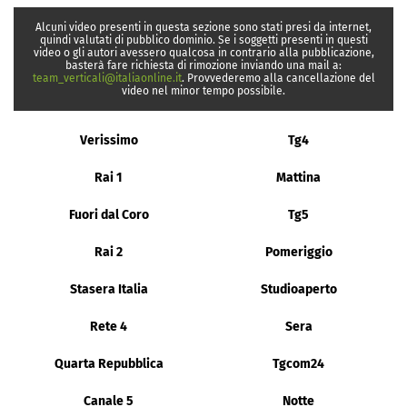
Alcuni video presenti in questa sezione sono stati presi da internet,
quindi valutati di pubblico dominio. Se i soggetti presenti in questi
video o gli autori avessero qualcosa in contrario alla pubblicazione,
basterà fare richiesta di rimozione inviando una mail a:
team_verticali@italiaonline.it
. Provvederemo alla cancellazione del
video nel minor tempo possibile.
Verissimo
Tg4
Rai 1
Mattina
Fuori dal Coro
Tg5
Rai 2
Pomeriggio
Stasera Italia
Studioaperto
Rete 4
Sera
Quarta Repubblica
Tgcom24
Canale 5
Notte