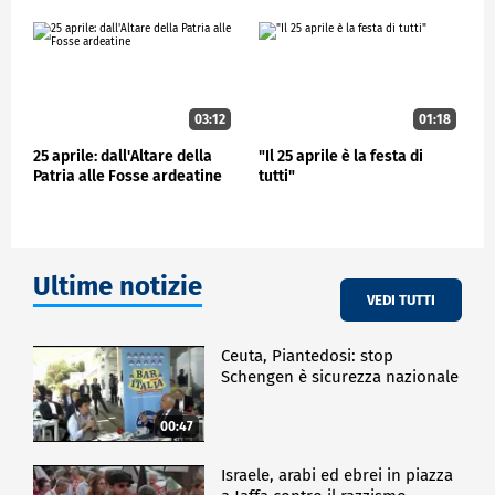
corona di fiori alla Tomba del Milite Ignoto e dopo
una seconda esecuzione dell'inno nazionale ha
lasciato piazza Venezia alla volta del Quirinale.
ECONOMIA
03:12
01:18
25 aprile: dall'Altare della
"Il 25 aprile è la festa di
Patria alle Fosse ardeatine
tutti"
Ultime notizie
VEDI TUTTI
Ceuta, Piantedosi: stop
Schengen è sicurezza nazionale
00:47
Israele, arabi ed ebrei in piazza