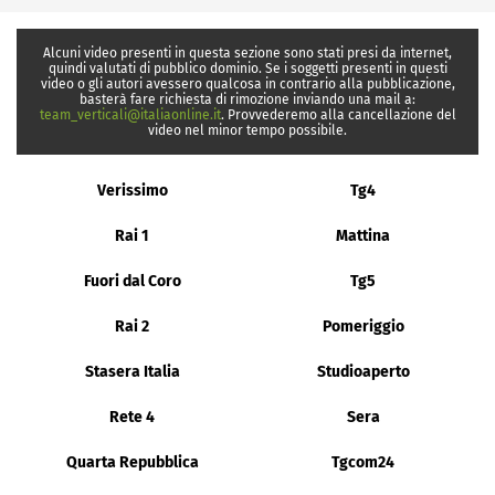
Alcuni video presenti in questa sezione sono stati presi da internet,
quindi valutati di pubblico dominio. Se i soggetti presenti in questi
video o gli autori avessero qualcosa in contrario alla pubblicazione,
basterà fare richiesta di rimozione inviando una mail a:
team_verticali@italiaonline.it
. Provvederemo alla cancellazione del
video nel minor tempo possibile.
Verissimo
Tg4
Rai 1
Mattina
Fuori dal Coro
Tg5
Rai 2
Pomeriggio
Stasera Italia
Studioaperto
Rete 4
Sera
Quarta Repubblica
Tgcom24