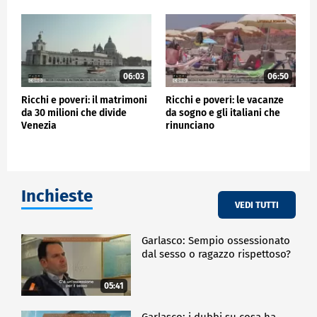
06:03
06:50
Ricchi e poveri: il matrimoni
Ricchi e poveri: le vacanze
da 30 milioni che divide
da sogno e gli italiani che
Venezia
rinunciano
Inchieste
VEDI TUTTI
Garlasco: Sempio ossessionato
dal sesso o ragazzo rispettoso?
05:41
Garlasco: i dubbi su cosa ha