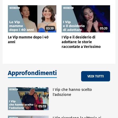
03:39
05:20
Le Vip mamme dopo i 40
I Vip e il desiderio di
anni
adottare: le storie
raccontate a Verissimo
Approfondimenti
VEDI TUTTI
I Vip che hanno scelto
l'adozione
05:19
I Vip ricordano la vittoria ai