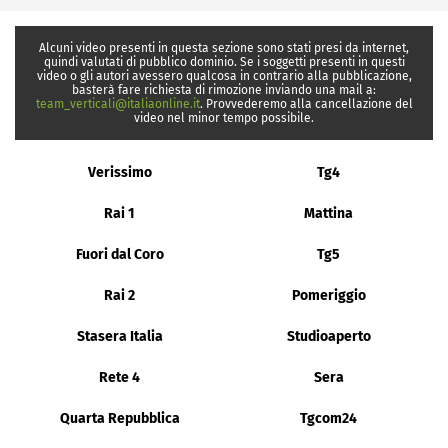
Alcuni video presenti in questa sezione sono stati presi da internet,
quindi valutati di pubblico dominio. Se i soggetti presenti in questi
video o gli autori avessero qualcosa in contrario alla pubblicazione,
basterà fare richiesta di rimozione inviando una mail a:
team_verticali@italiaonline.it
. Provvederemo alla cancellazione del
video nel minor tempo possibile.
Verissimo
Tg4
Rai 1
Mattina
Fuori dal Coro
Tg5
Rai 2
Pomeriggio
Stasera Italia
Studioaperto
Rete 4
Sera
Quarta Repubblica
Tgcom24