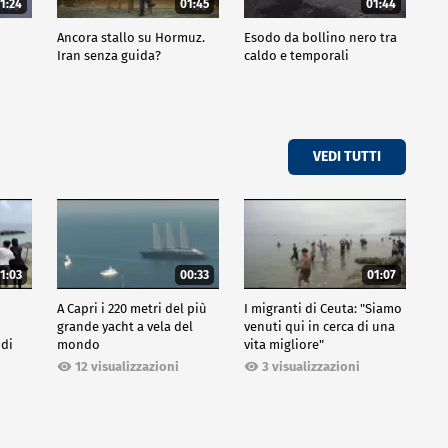
1:24
01:45
01:44
Ancora stallo su Hormuz.
Esodo da bollino nero tra
Iran senza guida?
caldo e temporali
VEDI TUTTI
1:03
00:33
01:07
A Capri i 220 metri del più
I migranti di Ceuta: "Siamo
grande yacht a vela del
venuti qui in cerca di una
 di
mondo
vita migliore"
12 visualizzazioni
3 visualizzazioni