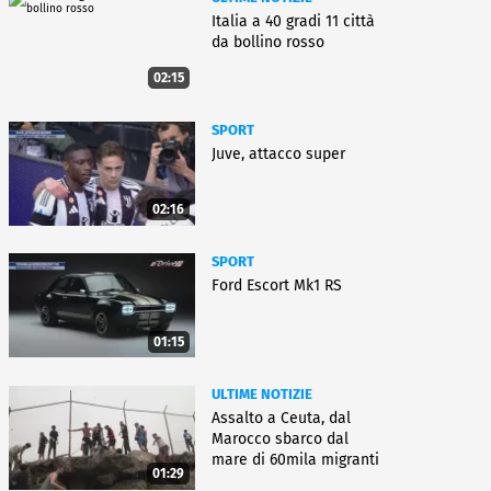
Italia a 40 gradi 11 città
da bollino rosso
02:15
SPORT
Juve, attacco super
02:16
SPORT
Ford Escort Mk1 RS
01:15
ULTIME NOTIZIE
Assalto a Ceuta, dal
Marocco sbarco dal
mare di 60mila migranti
01:29