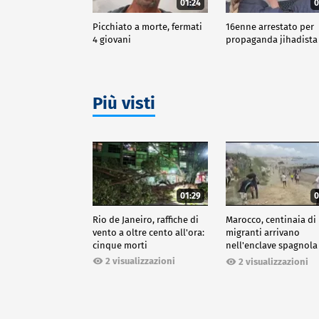
01:24
0
Picchiato a morte, fermati
16enne arrestato per
4 giovani
propaganda jihadista
Più visti
01:29
0
Rio de Janeiro, raffiche di
Marocco, centinaia di
vento a oltre cento all'ora:
migranti arrivano
cinque morti
nell'enclave spagnola
Ceuta
2 visualizzazioni
2 visualizzazioni