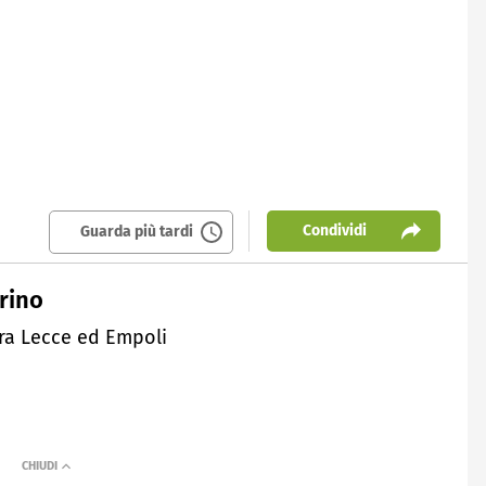
Condividi
Guarda più tardi
orino
 tra Lecce ed Empoli