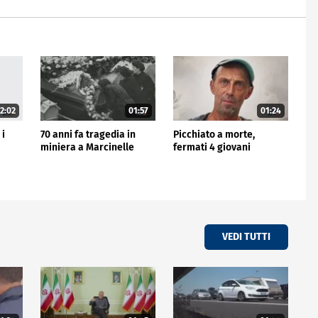
2:02
01:57
01:24
 i
70 anni fa tragedia in
Picchiato a morte,
miniera a Marcinelle
fermati 4 giovani
VEDI TUTTI