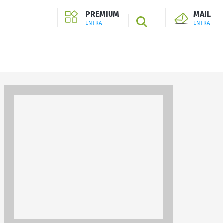
PREMIUM
MAIL
SEARCH
ENTRA
ENTRA
ENTRA