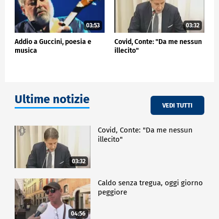
03:53
03:32
Addio a Guccini, poesia e
Covid, Conte: "Da me nessun
musica
illecito"
Ultime notizie
VEDI TUTTI
Covid, Conte: "Da me nessun
illecito"
03:32
Caldo senza tregua, oggi giorno
peggiore
04:56