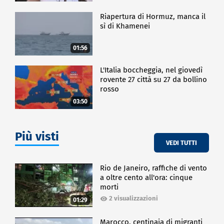
Riapertura di Hormuz, manca il
sì di Khamenei
01:56
L'Italia boccheggia, nel giovedì
rovente 27 città su 27 da bollino
rosso
03:50
Più visti
VEDI TUTTI
Rio de Janeiro, raffiche di vento
a oltre cento all'ora: cinque
morti
2 visualizzazioni
01:29
Marocco, centinaia di migranti