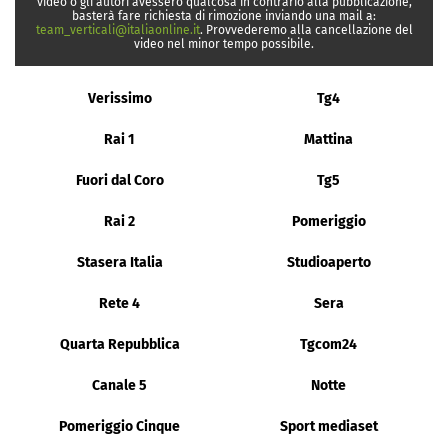
video o gli autori avessero qualcosa in contrario alla pubblicazione,
basterà fare richiesta di rimozione inviando una mail a:
team_verticali@italiaonline.it
. Provvederemo alla cancellazione del
video nel minor tempo possibile.
Verissimo
Tg4
Rai 1
Mattina
Fuori dal Coro
Tg5
Rai 2
Pomeriggio
Stasera Italia
Studioaperto
Rete 4
Sera
Quarta Repubblica
Tgcom24
Canale 5
Notte
Pomeriggio Cinque
Sport mediaset