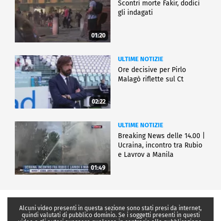
Scontri morte Fakir, dodici
gli indagati
01:20
ULTIME NOTIZIE
Ore decisive per Pirlo
Malagò riflette sul Ct
02:22
ULTIME NOTIZIE
Breaking News delle 14.00 |
Ucraina, incontro tra Rubio
e Lavrov a Manila
01:49
Alcuni video presenti in questa sezione sono stati presi da internet,
quindi valutati di pubblico dominio. Se i soggetti presenti in questi