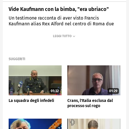
Vide Kaufmann con la bimba, "era ubriaco"
Un testimone racconta di aver visto Francis
Kaufmann alias Rex Alford nel centro di Roma due
giorni prima del ritrovamento dei corpi senza vita di
madre e figlia a Villa Pamphili
MEDIASET
TG5
SUGGERITI
01:32
01:29
La squadra degli infedeli
Crans, l'Italia esclusa dal
processo sul rogo