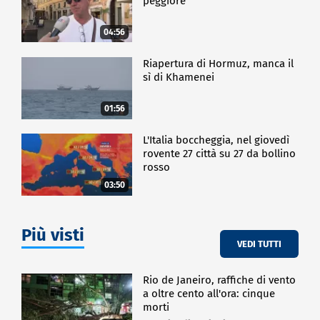
peggiore
04:56
Riapertura di Hormuz, manca il
sì di Khamenei
01:56
L'Italia boccheggia, nel giovedì
rovente 27 città su 27 da bollino
rosso
03:50
Più visti
VEDI TUTTI
Rio de Janeiro, raffiche di vento
a oltre cento all'ora: cinque
morti