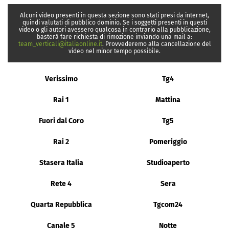
Alcuni video presenti in questa sezione sono stati presi da internet,
quindi valutati di pubblico dominio. Se i soggetti presenti in questi
video o gli autori avessero qualcosa in contrario alla pubblicazione,
basterà fare richiesta di rimozione inviando una mail a:
team_verticali@italiaonline.it
. Provvederemo alla cancellazione del
video nel minor tempo possibile.
Verissimo
Tg4
Rai 1
Mattina
Fuori dal Coro
Tg5
Rai 2
Pomeriggio
Stasera Italia
Studioaperto
Rete 4
Sera
Quarta Repubblica
Tgcom24
Canale 5
Notte