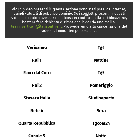
Alcuni video presenti in questa sezione sono stati presi da internet,
quindi valutati di pubblico dominio. Se i soggetti presenti in questi
video o gli autori avessero qualcosa in contrario alla pubblicazione,
basterà fare richiesta di rimozione inviando una mail a:
team_verticali@italiaonline.it
. Provvederemo alla cancellazione del
video nel minor tempo possibile.
Verissimo
Tg4
Rai 1
Mattina
Fuori dal Coro
Tg5
Rai 2
Pomeriggio
Stasera Italia
Studioaperto
Rete 4
Sera
Quarta Repubblica
Tgcom24
Canale 5
Notte