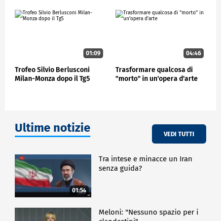
Per Pirelli, title sponsor del Gran premio d'Italia, la
scelta di lavorare con il proprio museo di arte
contemporanea rappresenta un'ulteriore forma della
forte relazione tra l'azienda e la cultura, che punta a
uno scambio di reciproca crescita. E per l'arte è
anche un modo intrigante di arrivare in contesti
01:09
04:46
molto diversi dai consueti. "L'essere esposto a un
Trofeo Silvio Berlusconi
Trasformare qualcosa di
pubblico completamente diverso - ha aggiunto
Milan-Monza dopo il Tg5
"morto" in un'opera d'arte
Andrea Sala - penso che sia molto interessante e
affascinante, perché scopri, vedi degli
atteggiamenti, vedi delle immagini, ricevi delle
informazioni che sono completamente diverse, ma
non è solo la diversità, sono anche molto strane
Ultime notizie
queste informazioni che ti arrivano".
VEDI TUTTI
Una stranezza che, in fondo, è quella che caratterizza
l'arte contemporanea e che ne alimenta il fascino,
Tra intese e minacce un Iran
anche in un contesto anomalo come quello del
senza guida?
grande circo della Formula 1.
01:54
CRONACA
Meloni: "Nessuno spazio per i