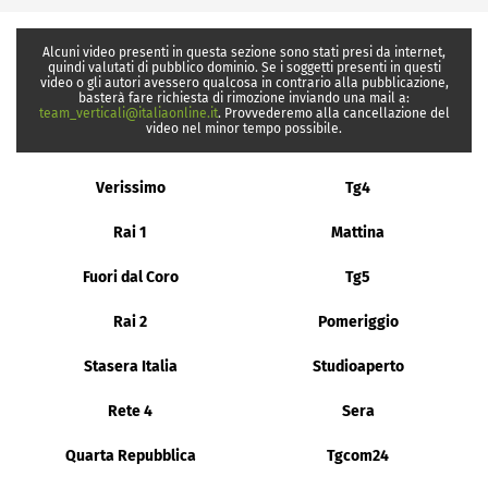
Alcuni video presenti in questa sezione sono stati presi da internet,
quindi valutati di pubblico dominio. Se i soggetti presenti in questi
video o gli autori avessero qualcosa in contrario alla pubblicazione,
basterà fare richiesta di rimozione inviando una mail a:
team_verticali@italiaonline.it
. Provvederemo alla cancellazione del
video nel minor tempo possibile.
Verissimo
Tg4
Rai 1
Mattina
Fuori dal Coro
Tg5
Rai 2
Pomeriggio
Stasera Italia
Studioaperto
Rete 4
Sera
Quarta Repubblica
Tgcom24