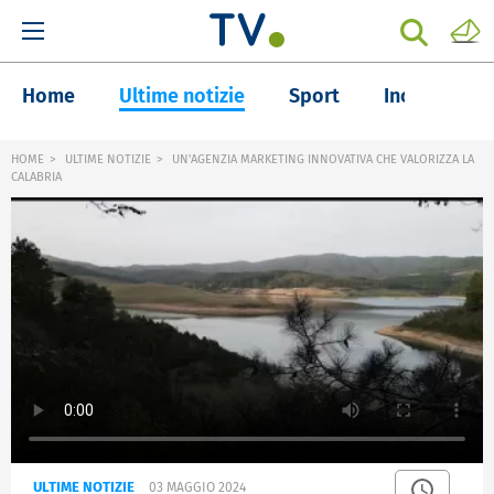
Home
Ultime notizie
Sport
Inchieste
HOME
ULTIME NOTIZIE
UN'AGENZIA MARKETING INNOVATIVA CHE VALORIZZA LA
CALABRIA
ULTIME NOTIZIE
03 MAGGIO 2024