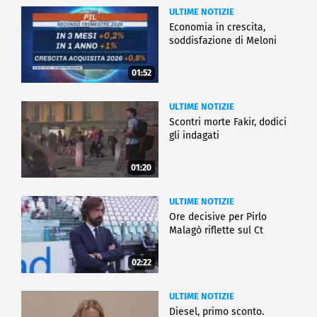
fiorire. Ma di certo non ci fermiamo qui".
ULTIME NOTIZIE
Economia in crescita,
CRONACA
soddisfazione di Meloni
01:52
ULTIME NOTIZIE
Scontri morte Fakir, dodici
gli indagati
01:20
ULTIME NOTIZIE
Ore decisive per Pirlo
Malagò riflette sul Ct
02:22
ULTIME NOTIZIE
Diesel, primo sconto.