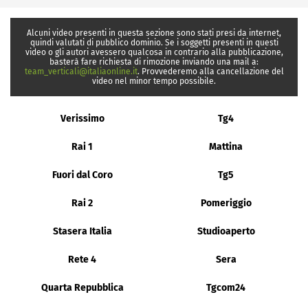
Alcuni video presenti in questa sezione sono stati presi da internet,
quindi valutati di pubblico dominio. Se i soggetti presenti in questi
video o gli autori avessero qualcosa in contrario alla pubblicazione,
basterà fare richiesta di rimozione inviando una mail a:
team_verticali@italiaonline.it
. Provvederemo alla cancellazione del
video nel minor tempo possibile.
Verissimo
Tg4
Rai 1
Mattina
Fuori dal Coro
Tg5
Rai 2
Pomeriggio
Stasera Italia
Studioaperto
Rete 4
Sera
Quarta Repubblica
Tgcom24