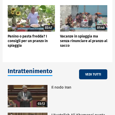
03:47
01:46
Panino o pasta fredda? I
Vacanze in spiaggia ma
consigli per un pranzo in
senza rinunciare al pranzo al
spiaggia
sacco
Intrattenimento
VEDI TUTTI
Il nodo Iran
03:12
L'Ayatollah Ali Khamenei punta