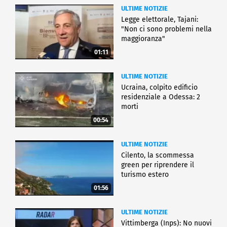
ULTIME NOTIZIE
Legge elettorale, Tajani:
"Non ci sono problemi nella
maggioranza"
01:11
ULTIME NOTIZIE
Ucraina, colpito edificio
residenziale a Odessa: 2
morti
00:54
ULTIME NOTIZIE
Cilento, la scommessa
green per riprendere il
turismo estero
01:56
ULTIME NOTIZIE
Vittimberga (Inps): No nuovi