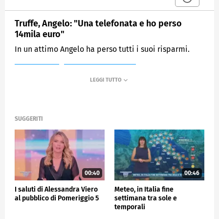
Truffe, Angelo: "Una telefonata e ho perso
14mila euro"
In un attimo Angelo ha perso tutti i suoi risparmi.
MEDIASET
POMERIGGIO CINQUE
SUGGERITI
00:40
00:46
I saluti di Alessandra Viero
Meteo, in Italia fine
al pubblico di Pomeriggio 5
settimana tra sole e
temporali