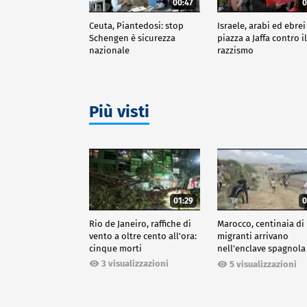
00:47
0
Ceuta, Piantedosi: stop
Israele, arabi ed ebrei
Schengen è sicurezza
piazza a Jaffa contro i
nazionale
razzismo
Più visti
01:29
0
Rio de Janeiro, raffiche di
Marocco, centinaia di
vento a oltre cento all'ora:
migranti arrivano
cinque morti
nell'enclave spagnola
Ceuta
3 visualizzazioni
5 visualizzazioni