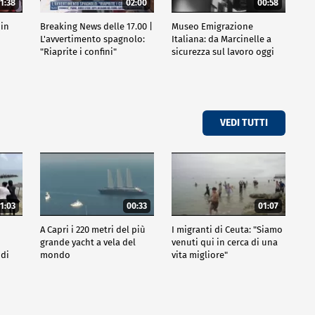
1:38
02:00
00:58
 in
Breaking News delle 17.00 |
Museo Emigrazione
l
L'avvertimento spagnolo:
Italiana: da Marcinelle a
"Riaprite i confini"
sicurezza sul lavoro oggi
VEDI TUTTI
1:03
00:33
01:07
A Capri i 220 metri del più
I migranti di Ceuta: "Siamo
grande yacht a vela del
venuti qui in cerca di una
 di
mondo
vita migliore"