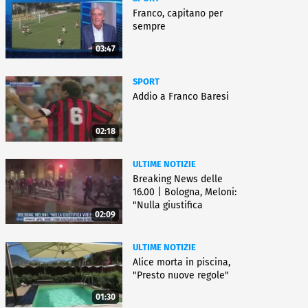
Franco, capitano per
sempre
03:47
SPORT
Addio a Franco Baresi
02:18
ULTIME NOTIZIE
Breaking News delle
16.00 | Bologna, Meloni:
"Nulla giustifica
02:09
violenza"
ULTIME NOTIZIE
Alice morta in piscina,
"Presto nuove regole"
01:30