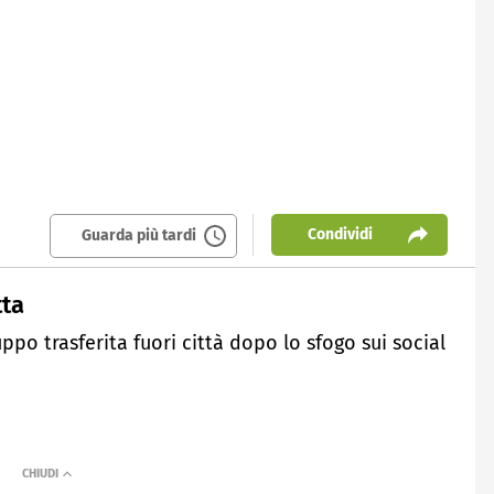
Condividi
Guarda più tardi
tta
ppo trasferita fuori città dopo lo sfogo sui social