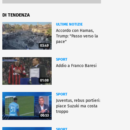
DI TENDENZA
ULTIME NOTIZIE
Accordo con Hamas,
Trump: "Passo verso la
pace"
03:49
SPORT
Addio a Franco Baresi
01:08
SPORT
Juventus, rebus portieri:
piace Suzuki ma costa
troppo
00:53
SPORT