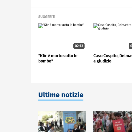
SUGGERITI
02:13
0
"Kfir è morto sotto le
Caso Cospito, Delma
bombe"
a giudizio
Ultime notizie