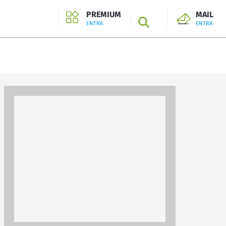
PREMIUM
MAIL
SEARCH
ENTRA
ENTRA
ENTRA