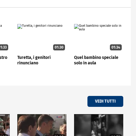
1:33
01:30
01:34
stro
Turetta, i genitori
Quel bambino speciale
rinunciano
solo in aula
VEDI TUTTI