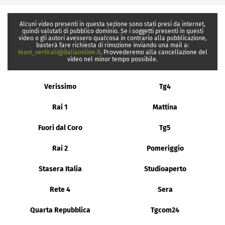
Alcuni video presenti in questa sezione sono stati presi da internet,
quindi valutati di pubblico dominio. Se i soggetti presenti in questi
video o gli autori avessero qualcosa in contrario alla pubblicazione,
basterà fare richiesta di rimozione inviando una mail a:
team_verticali@italiaonline.it
. Provvederemo alla cancellazione del
video nel minor tempo possibile.
Verissimo
Tg4
Rai 1
Mattina
Fuori dal Coro
Tg5
Rai 2
Pomeriggio
Stasera Italia
Studioaperto
Rete 4
Sera
Quarta Repubblica
Tgcom24