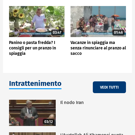
03:47
01:46
Panino o pasta fredda? I
Vacanze in spiaggia ma
consigli per un pranzo in
senza rinunciare al pranzo al
spiaggia
sacco
Intrattenimento
VEDI TUTTI
Il nodo Iran
03:12
L'Ayatollah Ali Khamenei punta