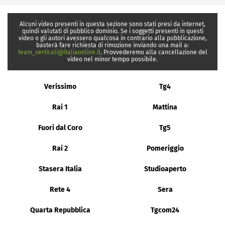
Alcuni video presenti in questa sezione sono stati presi da internet,
quindi valutati di pubblico dominio. Se i soggetti presenti in questi
video o gli autori avessero qualcosa in contrario alla pubblicazione,
basterà fare richiesta di rimozione inviando una mail a:
team_verticali@italiaonline.it
. Provvederemo alla cancellazione del
video nel minor tempo possibile.
Verissimo
Tg4
Rai 1
Mattina
Fuori dal Coro
Tg5
Rai 2
Pomeriggio
Stasera Italia
Studioaperto
Rete 4
Sera
Quarta Repubblica
Tgcom24