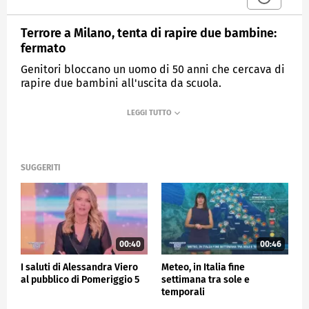
Terrore a Milano, tenta di rapire due bambine:
fermato
Genitori bloccano un uomo di 50 anni che cercava di
rapire due bambini all'uscita da scuola.
MEDIASET
POMERIGGIO CINQUE
SUGGERITI
00:40
00:46
I saluti di Alessandra Viero
Meteo, in Italia fine
al pubblico di Pomeriggio 5
settimana tra sole e
temporali