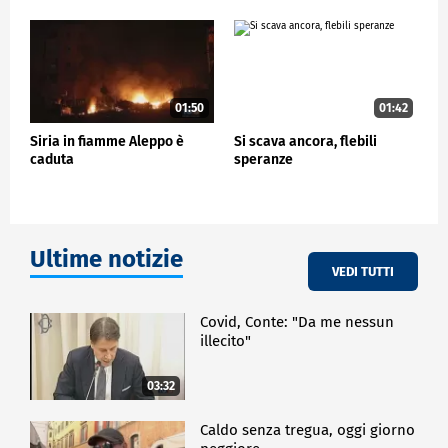
01:50
01:42
Siria in fiamme Aleppo è
Si scava ancora, flebili
caduta
speranze
Ultime notizie
VEDI TUTTI
Covid, Conte: "Da me nessun
illecito"
03:32
Caldo senza tregua, oggi giorno