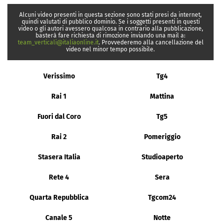
Alcuni video presenti in questa sezione sono stati presi da internet,
quindi valutati di pubblico dominio. Se i soggetti presenti in questi
video o gli autori avessero qualcosa in contrario alla pubblicazione,
basterà fare richiesta di rimozione inviando una mail a:
team_verticali@italiaonline.it
. Provvederemo alla cancellazione del
video nel minor tempo possibile.
Verissimo
Tg4
Rai 1
Mattina
Fuori dal Coro
Tg5
Rai 2
Pomeriggio
Stasera Italia
Studioaperto
Rete 4
Sera
Quarta Repubblica
Tgcom24
Canale 5
Notte