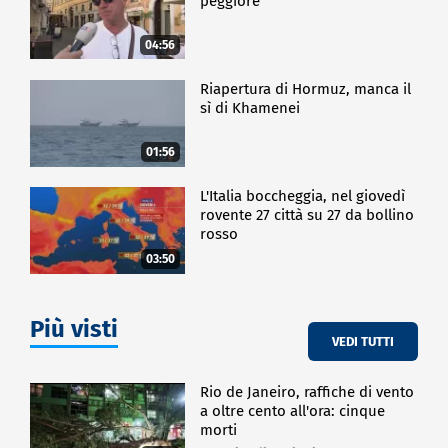
peggiore
04:56
Riapertura di Hormuz, manca il
sì di Khamenei
01:56
L'Italia boccheggia, nel giovedì
rovente 27 città su 27 da bollino
rosso
03:50
Più visti
VEDI TUTTI
Rio de Janeiro, raffiche di vento
a oltre cento all'ora: cinque
morti