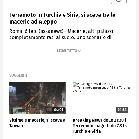
Terremoto in Turchia e Siria, si scava tra le
macerie ad Aleppo
Roma, 6 feb. (askanews) - Macerie, alti palazzi
completamente rasi al suolo. Uno scenario di
devastazione ad Aleppo, seconda città della Siria
dopo il potente sisma di magnitudo 7.8 che ha
colpito il Paese e la Turchia. Le squadre di soccorso
cercano tra le macerie degli edifici crollati. Solo in
Siria l'ultimo bilancio parla di 500 morti.
SUGGERITI
C'è stata anche una nuova scossa di magnitudo 7.5
registrata nella parte centrale della Turchia alle
10:24 del mattino, le 11:24 in Italia. È stata avvertita
anche a Damasco, Latakia e altre zone della Siria.
04:01
01:58
ESTERI
Vittime e macerie, si scava a
Breaking News delle 21:30 |
Taiwan
Terremoto magnitudo 7.8 tra
Turchia e Siria