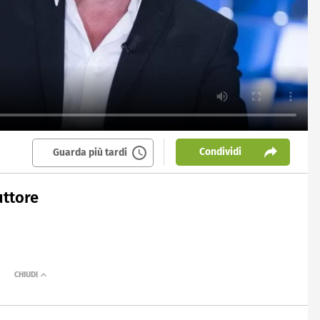
Condividi
Guarda più tardi
uttore