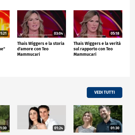
1:21
03:04
05:18
Thais Wiggers e la storia
Thais Wiggers e la verità
ne"
d'amore con Teo
sul rapporto con Teo
Mammucari
Mammucari
VEDI TUTTI
1:30
01:24
01:30