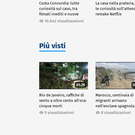
Costa Concordia: tutte
La casa nella prateria,
curiosità sul caso, tra
le curiosità sull'attes
filmati inediti e nuove
remake Netflix
ricostruzioni
10.842 visualizzazioni
Più visti
01:29
0
Rio de Janeiro, raffiche di
Marocco, centinaia di
vento a oltre cento all'ora:
migranti arrivano
cinque morti
nell'enclave spagnola
Ceuta
5 visualizzazioni
8 visualizzazioni