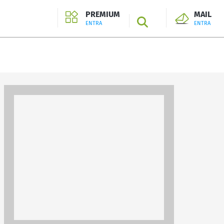
PREMIUM
MAIL
SEARCH
ENTRA
ENTRA
ENTRA