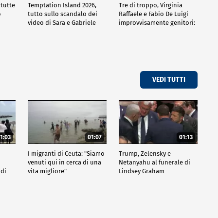
 tutte
Temptation Island 2026,
Tre di troppo, Virginia
o
tutto sullo scandalo dei
Raffaele e Fabio De Luigi
video di Sara e Gabriele
improvvisamente genitori:
tutte le curiosità sulla
commedia
VEDI TUTTI
1:03
01:07
01:13
I migranti di Ceuta: "Siamo
Trump, Zelensky e
venuti qui in cerca di una
Netanyahu al funerale di
 di
vita migliore"
Lindsey Graham