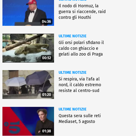
Il nodo di Hormuz, la
guerra si riaccende, raid
contro gli Houthi
04:36
ULTIME NOTIZIE
Gli orsi polari sfidano il
caldo con ghiaccio e
gelati allo zoo di Praga
00:52
ULTIME NOTIZIE
Si respira, via l'afa al
nord, il caldo estremo
resiste al centro-sud
01:20
ULTIME NOTIZIE
Questa sera sulle reti
Mediaset, 5 agosto
01:38