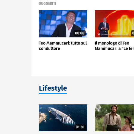
SUGGERITI
00:00
0
Teo Mammucari: tutto sul
Il monologo di Teo
conduttore
Mammucari a "Le Ie
Lifestyle
01:30
0