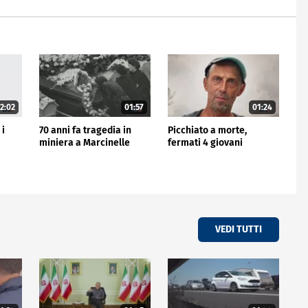
2:02
01:57
01:24
 i
70 anni fa tragedia in
Picchiato a morte,
miniera a Marcinelle
fermati 4 giovani
VEDI TUTTI