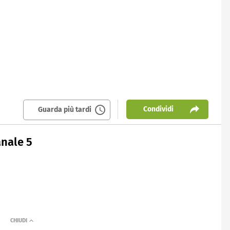
Condividi
Guarda più tardi
anale 5