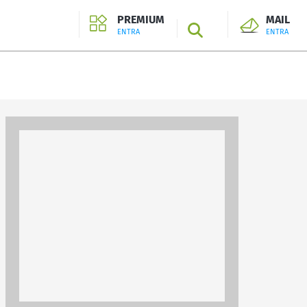
PREMIUM
MAIL
SEARCH
ENTRA
ENTRA
ENTRA