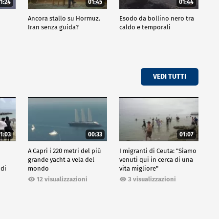
1:24
01:45
01:44
Ancora stallo su Hormuz.
Esodo da bollino nero tra
Iran senza guida?
caldo e temporali
VEDI TUTTI
1:03
00:33
01:07
A Capri i 220 metri del più
I migranti di Ceuta: "Siamo
grande yacht a vela del
venuti qui in cerca di una
 di
mondo
vita migliore"
12 visualizzazioni
3 visualizzazioni