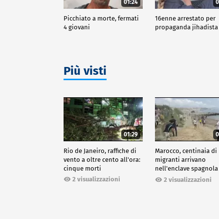
01:24
0
Picchiato a morte, fermati
16enne arrestato per
4 giovani
propaganda jihadista
Più visti
01:29
0
Rio de Janeiro, raffiche di
Marocco, centinaia di
vento a oltre cento all'ora:
migranti arrivano
cinque morti
nell'enclave spagnola
Ceuta
2 visualizzazioni
2 visualizzazioni