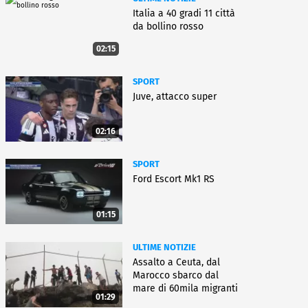
Italia a 40 gradi 11 città
da bollino rosso
02:15
SPORT
Juve, attacco super
02:16
SPORT
Ford Escort Mk1 RS
01:15
ULTIME NOTIZIE
Assalto a Ceuta, dal
Marocco sbarco dal
mare di 60mila migranti
01:29