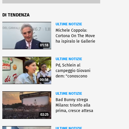
DI TENDENZA
ULTIME NOTIZIE
Michele Coppola:
Cortona On The Move
ha ispiralo le Gallerie
01:18
d'Italia
ULTIME NOTIZIE
Pd, Schlein al
campeggio Giovani
dem: "conoscono
00:58
priorità italiani"
ULTIME NOTIZIE
Bad Bunny strega
Milano: trionfo alla
prima, cresce attesa
02:25
per bis
ULTIME NOTIZIE