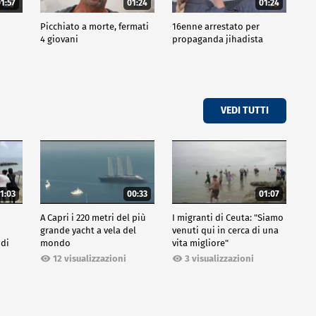
1:57
01:24
01:24
Picchiato a morte, fermati
16enne arrestato per
4 giovani
propaganda jihadista
VEDI TUTTI
1:03
00:33
01:07
A Capri i 220 metri del più
I migranti di Ceuta: "Siamo
grande yacht a vela del
venuti qui in cerca di una
 di
mondo
vita migliore"
12 visualizzazioni
3 visualizzazioni