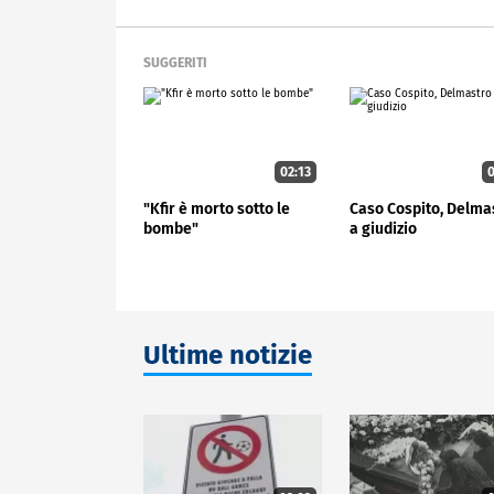
SUGGERITI
02:13
0
"Kfir è morto sotto le
Caso Cospito, Delma
bombe"
a giudizio
Ultime notizie