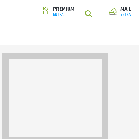
PREMIUM
MAIL
SEARCH
ENTRA
ENTRA
ENTRA