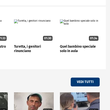
1:33
01:30
01:34
stro
Turetta, i genitori
Quel bambino speciale
rinunciano
solo in aula
VEDI TUTTI