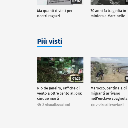
02:02
0
Ma quanti divieti per i
70 anni fa tragedia in
nostri ragazzi
miniera a Marcinelle
Più visti
01:29
0
Rio de Janeiro, raffiche di
Marocco, centinaia di
vento a oltre cento all'ora:
migranti arrivano
cinque morti
nell'enclave spagnola
Ceuta
2 visualizzazioni
2 visualizzazioni