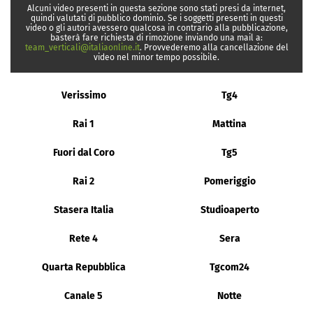
Alcuni video presenti in questa sezione sono stati presi da internet,
quindi valutati di pubblico dominio. Se i soggetti presenti in questi
video o gli autori avessero qualcosa in contrario alla pubblicazione,
basterà fare richiesta di rimozione inviando una mail a:
team_verticali@italiaonline.it
. Provvederemo alla cancellazione del
video nel minor tempo possibile.
Verissimo
Tg4
Rai 1
Mattina
Fuori dal Coro
Tg5
Rai 2
Pomeriggio
Stasera Italia
Studioaperto
Rete 4
Sera
Quarta Repubblica
Tgcom24
Canale 5
Notte