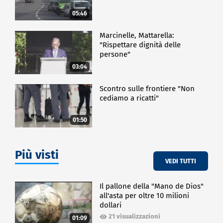
investire, di potersi rinnovare e di creare quella
05:46
sostenibilità necessaria per portare avanti la filiera".
Marcinelle, Mattarella:
ECONOMIA
"Rispettare dignità delle
persone"
03:04
Scontro sulle frontiere "Non
cediamo a ricatti"
01:50
Più visti
VEDI TUTTI
Il pallone della "Mano de Dios"
all'asta per oltre 10 milioni
dollari
21 visualizzazioni
01:09