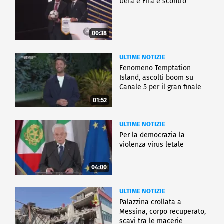
Uefa e Fifa è scontro
00:38
ULTIME NOTIZIE
Fenomeno Temptation
Island, ascolti boom su
Canale 5 per il gran finale
01:52
ULTIME NOTIZIE
Per la democrazia la
violenza virus letale
04:00
ULTIME NOTIZIE
Palazzina crollata a
Messina, corpo recuperato,
scavi tra le macerie