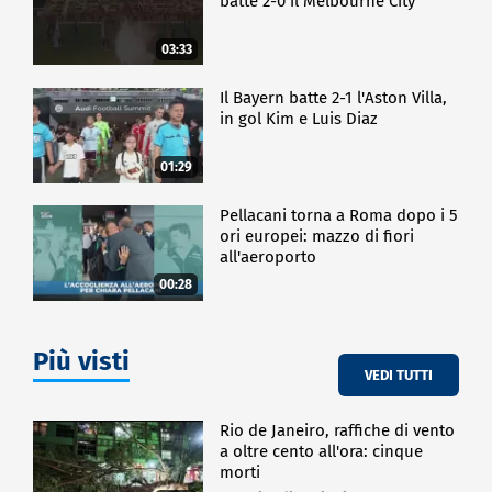
batte 2-0 il Melbourne City
03:33
Il Bayern batte 2-1 l'Aston Villa,
in gol Kim e Luis Diaz
01:29
Pellacani torna a Roma dopo i 5
ori europei: mazzo di fiori
all'aeroporto
00:28
Più visti
VEDI TUTTI
Rio de Janeiro, raffiche di vento
a oltre cento all'ora: cinque
morti