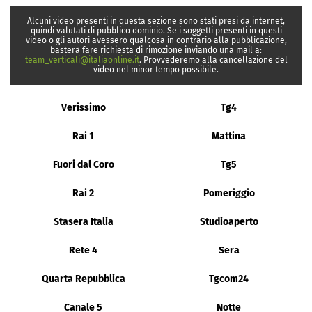
Alcuni video presenti in questa sezione sono stati presi da internet,
quindi valutati di pubblico dominio. Se i soggetti presenti in questi
video o gli autori avessero qualcosa in contrario alla pubblicazione,
basterà fare richiesta di rimozione inviando una mail a:
team_verticali@italiaonline.it
. Provvederemo alla cancellazione del
video nel minor tempo possibile.
Verissimo
Tg4
Rai 1
Mattina
Fuori dal Coro
Tg5
Rai 2
Pomeriggio
Stasera Italia
Studioaperto
Rete 4
Sera
Quarta Repubblica
Tgcom24
Canale 5
Notte