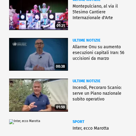
Montepulciano, al via il
51esimo Cantiere
Internazionale d'Arte
01:21
ULTIME NOTIZIE
Allarme Onu su aumento
esecuzioni capitali Iran: 56
uccisioni da marzo
00:38
ULTIME NOTIZIE
Incendi, Pecoraro Scanio:
serve un Piano nazionale
subito operativo
01:59
SPORT
Inter, ecco Marotta