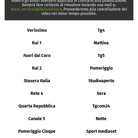
video o gli autori avessero qualcosa in contrario alla pubblicazione,
basterà fare richiesta di rimozione inviando una mail a:
team_verticali@italiaonline.it
. Provvederemo alla cancellazione del
video nel minor tempo possibile.
Verissimo
Tg4
Rai 1
Mattina
Fuori dal Coro
Tg5
Rai 2
Pomeriggio
Stasera Italia
Studioaperto
Rete 4
Sera
Quarta Repubblica
Tgcom24
Canale 5
Notte
Pomeriggio Cinque
Sport mediaset