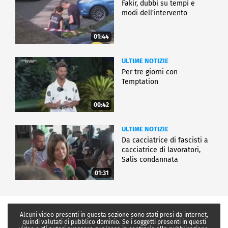
Fakir, dubbi su tempi e
modi dell'intervento
01:44
ULTIME NOTIZIE
Per tre giorni con
Temptation
00:42
ULTIME NOTIZIE
Da cacciatrice di fascisti a
cacciatrice di lavoratori,
Salis condannata
01:31
Alcuni video presenti in questa sezione sono stati presi da internet,
quindi valutati di pubblico dominio. Se i soggetti presenti in questi