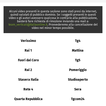
Alcuni video presenti in questa sezione sono stati presi da internet,
quindi valutati di pubblico dominio. Se i soggetti presenti in questi
video o gli autori avessero qualcosa in contrario alla pubblicazione,
basterà fare richiesta di rimozione inviando una mail a:
team_verticali@italiaonline.it
. Provvederemo alla cancellazione del
video nel minor tempo possibile.
Verissimo
Tg4
Rai 1
Mattina
Fuori dal Coro
Tg5
Rai 2
Pomeriggio
Stasera Italia
Studioaperto
Rete 4
Sera
Quarta Repubblica
Tgcom24