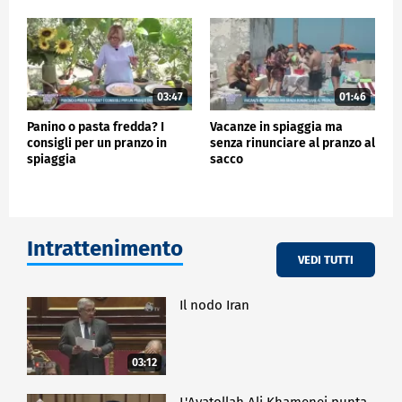
03:47
01:46
Panino o pasta fredda? I
Vacanze in spiaggia ma
consigli per un pranzo in
senza rinunciare al pranzo al
spiaggia
sacco
Intrattenimento
VEDI TUTTI
Il nodo Iran
03:12
L'Ayatollah Ali Khamenei punta