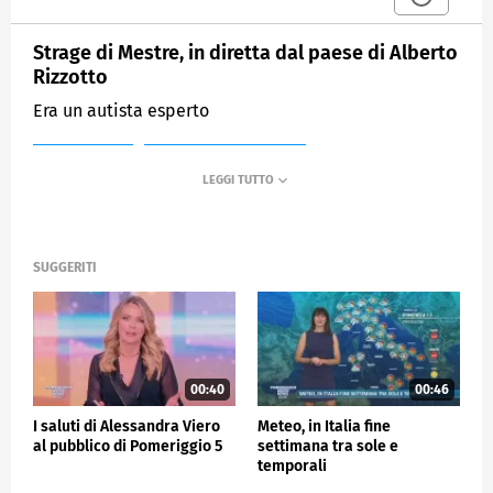
Strage di Mestre, in diretta dal paese di Alberto
Rizzotto
Era un autista esperto
MEDIASET
POMERIGGIO CINQUE
SUGGERITI
00:40
00:46
I saluti di Alessandra Viero
Meteo, in Italia fine
al pubblico di Pomeriggio 5
settimana tra sole e
temporali