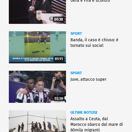
Uefa e Fifa è scontro
00:38
SPORT
Banda, il caso è chiuso: è
tornato sui social
01:11
SPORT
Juve, attacco super
02:16
ULTIME NOTIZIE
Assalto a Ceuta, dal
Marocco sbarco dal mare di
60mila migranti