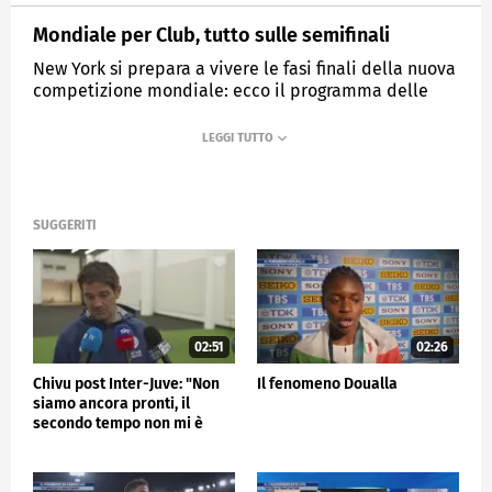
Mondiale per Club, tutto sulle semifinali
New York si prepara a vivere le fasi finali della nuova
competizione mondiale: ecco il programma delle
quattro semifinaliste.
MEDIASET
SPORTMEDIASET
SUGGERITI
02:51
02:26
Chivu post Inter-Juve: "Non
Il fenomeno Doualla
siamo ancora pronti, il
secondo tempo non mi è
piaciuto"