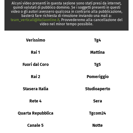
Alcuni video presenti in questa sezione sono stati presi da internet,
quindi valutati di pubblico dominio. Se i soggetti presenti in questi
video o gli autori avessero qualcosa in contrario alla pubblicazione,
basterà fare richiesta di rimozione inviando una mail a:
team_verticali@italiaonline.it
. Provvederemo alla cancellazione del
video nel minor tempo possibile.
Verissimo
Tg4
Rai 1
Mattina
Fuori dal Coro
Tg5
Rai 2
Pomeriggio
Stasera Italia
Studioaperto
Rete 4
Sera
Quarta Repubblica
Tgcom24
Canale 5
Notte