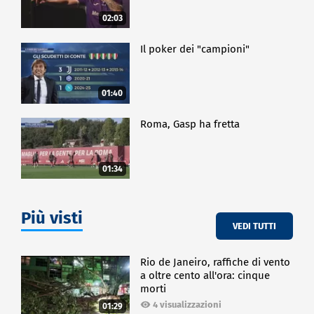
02:03
Il poker dei "campioni"
01:40
Roma, Gasp ha fretta
01:34
Più visti
VEDI TUTTI
Rio de Janeiro, raffiche di vento
a oltre cento all'ora: cinque
morti
4 visualizzazioni
01:29