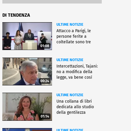
DI TENDENZA
ULTIME NOTIZIE
Attacco a Parigi, le
persone ferite a
coltellate sono tre
01:08
donne
ULTIME NOTIZIE
Intercettazioni, Tajani:
no a modifica della
legge, va bene così
00:24
ULTIME NOTIZIE
Una collana di libri
dedicata allo studio
della gentilezza
01:14
ULTIME NOTIZIE