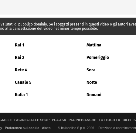
 valutati di pubblico dominio. Se i soggetti presenti in questi video o gli autori av
mo alla cancellazione del video nel minor tempo possibile.
Rai 1
Mattina
Rai 2
Pomeriggio
Rete 4
Sera
Canale 5
Notte
Italia 1
Domani
GIALLE
PAGINEGIALLE SHOP
PGCASA
PAGINEBIANCHE
TUTTOCITTÀ
DILEI
S
© Italiaonline S.p.A. 2026
Direzione e coordinamento 
cy
Preferenze sui cookie
Aiuto