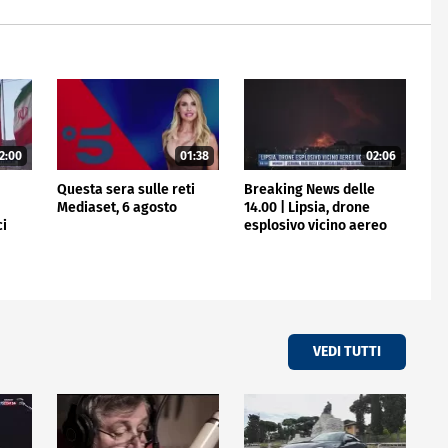
2:00
01:38
02:06
e
Questa sera sulle reti
Breaking News delle
Mediaset, 6 agosto
14.00 | Lipsia, drone
ci
esplosivo vicino aereo
ucraino
VEDI TUTTI