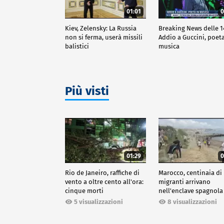
01:01
0
Kiev, Zelensky: La Russia
Breaking News delle 1
non si ferma, userà missili
Addio a Guccini, poeta
balistici
musica
Più visti
01:29
0
Rio de Janeiro, raffiche di
Marocco, centinaia di
vento a oltre cento all'ora:
migranti arrivano
cinque morti
nell'enclave spagnola
Ceuta
5 visualizzazioni
8 visualizzazioni