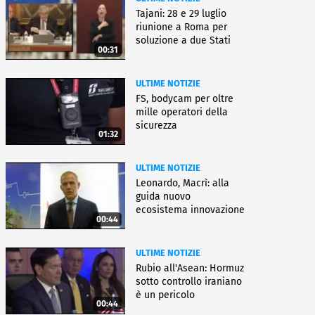
Tajani: 28 e 29 luglio
riunione a Roma per
soluzione a due Stati
00:31
ULTIME NOTIZIE
FS, bodycam per oltre
mille operatori della
sicurezza
01:32
ULTIME NOTIZIE
Leonardo, Macrì: alla
guida nuovo
ecosistema innovazione
00:44
ULTIME NOTIZIE
Rubio all'Asean: Hormuz
sotto controllo iraniano
è un pericolo
00:44