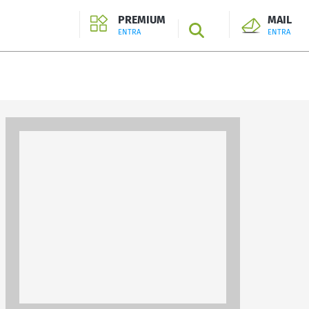
PREMIUM
MAIL
SEARCH
ENTRA
ENTRA
ENTRA