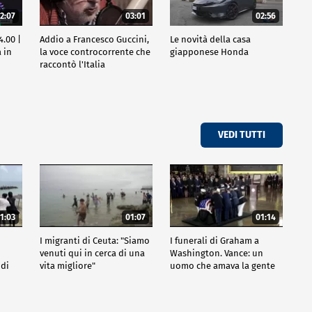
2:07
03:01
02:56
4.00 |
Addio a Francesco Guccini,
Le novità della casa
 in
la voce controcorrente che
giapponese Honda
raccontò l'Italia
VEDI TUTTI
1:03
01:07
01:14
I migranti di Ceuta: "Siamo
I funerali di Graham a
venuti qui in cerca di una
Washington. Vance: un
 di
vita migliore"
uomo che amava la gente