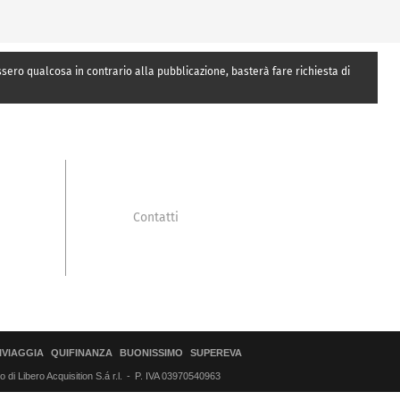
essero qualcosa in contrario alla pubblicazione, basterà fare richiesta di
Contatti
IVIAGGIA
QUIFINANZA
BUONISSIMO
SUPEREVA
di Libero Acquisition S.á r.l.
P. IVA 03970540963