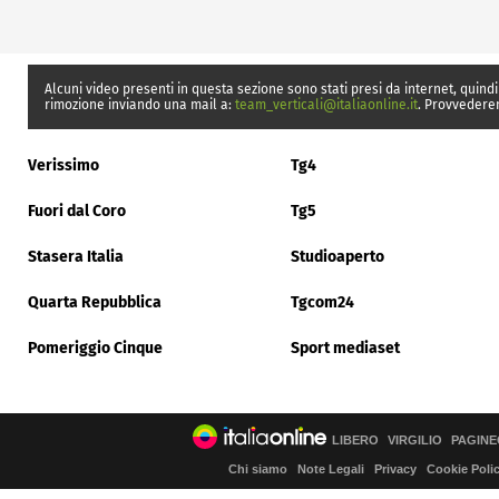
Alcuni video presenti in questa sezione sono stati presi da internet, quindi
rimozione inviando una mail a:
team_verticali@italiaonline.it
. Provvedere
Verissimo
Tg4
Fuori dal Coro
Tg5
Stasera Italia
Studioaperto
Quarta Repubblica
Tgcom24
Pomeriggio Cinque
Sport mediaset
LIBERO
VIRGILIO
PAGINE
Chi siamo
Note Legali
Privacy
Cookie Poli