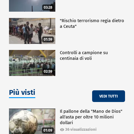
03:28
"Rischio terrorismo regia dietro
a Ceuta"
01:59
Controlli a campione su
centinaia di voli
02:59
Più visti
VEDI TUTTI
Il pallone della "Mano de Dios"
all'asta per oltre 10 milioni
dollari
36 visualizzazioni
01:09