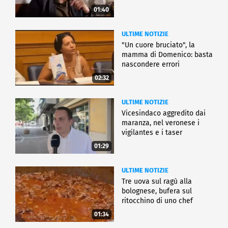
01:40
ULTIME NOTIZIE
"Un cuore bruciato", la
mamma di Domenico: basta
nascondere errori
02:32
ULTIME NOTIZIE
Vicesindaco aggredito dai
maranza, nel veronese i
vigilantes e i taser
01:29
ULTIME NOTIZIE
Tre uova sul ragù alla
bolognese, bufera sul
ritocchino di uno chef
catalano
01:34