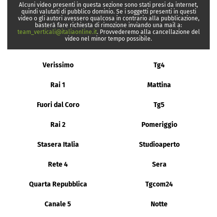
Alcuni video presenti in questa sezione sono stati presi da internet,
quindi valutati di pubblico dominio. Se i soggetti presenti in questi
video o gli autori avessero qualcosa in contrario alla pubblicazione,
basterà fare richiesta di rimozione inviando una mail a:
team_verticali@italiaonline.it
. Provvederemo alla cancellazione del
video nel minor tempo possibile.
Verissimo
Tg4
Rai 1
Mattina
Fuori dal Coro
Tg5
Rai 2
Pomeriggio
Stasera Italia
Studioaperto
Rete 4
Sera
Quarta Repubblica
Tgcom24
Canale 5
Notte