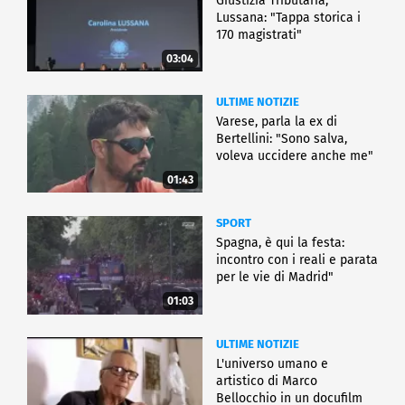
Giustizia Tributaria,
Lussana: "Tappa storica i
170 magistrati"
03:04
ULTIME NOTIZIE
Varese, parla la ex di
Bertellini: "Sono salva,
voleva uccidere anche me"
01:43
SPORT
Spagna, è qui la festa:
incontro con i reali e parata
per le vie di Madrid"
01:03
ULTIME NOTIZIE
L'universo umano e
artistico di Marco
Bellocchio in un docufilm