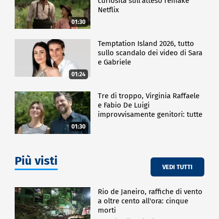
curiosità sull'atteso remake
Netflix
01:30
Temptation Island 2026, tutto
sullo scandalo dei video di Sara
e Gabriele
01:24
Tre di troppo, Virginia Raffaele
e Fabio De Luigi
improvvisamente genitori: tutte
le curiosità sulla commedia
01:30
Più visti
VEDI TUTTI
Rio de Janeiro, raffiche di vento
a oltre cento all'ora: cinque
morti