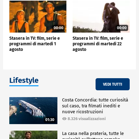
00:00
00:00
Stasera in TV: film, serie e
Stasera in TV: film, serie e
programmi di martedì 1
programmi di martedì 22
agosto
agosto
Lifestyle
VEDI TUTTI
Costa Concordia: tutte curiosità
sul caso, tra filmati inediti e
nuove ricostruzioni
8.326 visualizzazioni
01:30
La casa nella prateria, tutte le