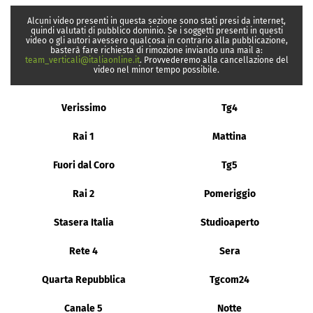
Alcuni video presenti in questa sezione sono stati presi da internet,
quindi valutati di pubblico dominio. Se i soggetti presenti in questi
video o gli autori avessero qualcosa in contrario alla pubblicazione,
basterà fare richiesta di rimozione inviando una mail a:
team_verticali@italiaonline.it
. Provvederemo alla cancellazione del
video nel minor tempo possibile.
Verissimo
Tg4
Rai 1
Mattina
Fuori dal Coro
Tg5
Rai 2
Pomeriggio
Stasera Italia
Studioaperto
Rete 4
Sera
Quarta Repubblica
Tgcom24
Canale 5
Notte