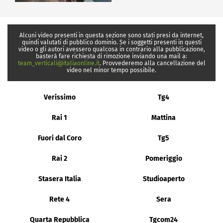
Alcuni video presenti in questa sezione sono stati presi da internet,
quindi valutati di pubblico dominio. Se i soggetti presenti in questi
video o gli autori avessero qualcosa in contrario alla pubblicazione,
basterà fare richiesta di rimozione inviando una mail a:
team_verticali@italiaonline.it
. Provvederemo alla cancellazione del
video nel minor tempo possibile.
Verissimo
Tg4
Rai 1
Mattina
Fuori dal Coro
Tg5
Rai 2
Pomeriggio
Stasera Italia
Studioaperto
Rete 4
Sera
Quarta Repubblica
Tgcom24