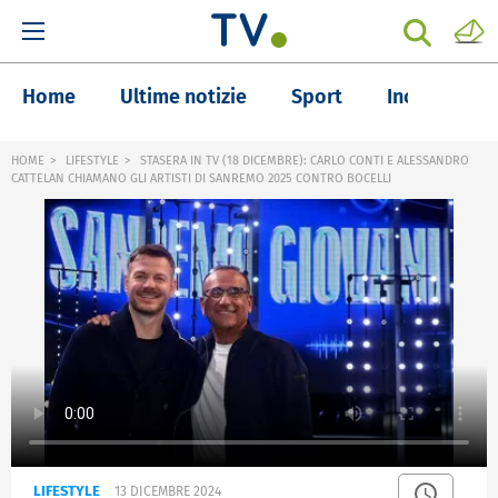
Home
Ultime notizie
Sport
Inchieste
HOME
LIFESTYLE
STASERA IN TV (18 DICEMBRE): CARLO CONTI E ALESSANDRO
CATTELAN CHIAMANO GLI ARTISTI DI SANREMO 2025 CONTRO BOCELLI
LIFESTYLE
13 DICEMBRE 2024