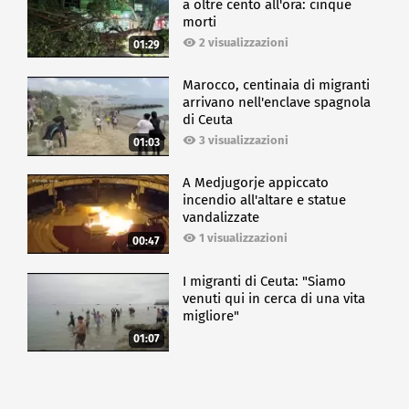
a oltre cento all'ora: cinque
morti
2 visualizzazioni
01:29
Marocco, centinaia di migranti
arrivano nell'enclave spagnola
di Ceuta
3 visualizzazioni
01:03
A Medjugorje appiccato
incendio all'altare e statue
vandalizzate
1 visualizzazioni
00:47
I migranti di Ceuta: "Siamo
venuti qui in cerca di una vita
migliore"
01:07