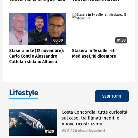
di Sanremo 2025
Signorini
00:00
01:38
Stasera in tv (12 novembre):
Stasera in Tv sulle reti
Carlo Conti e Alessandro
Mediaset, 18 dicembre
Cattelan sfidano Alfonso
Signorini
Lifestyle
VEDI TUTTI
Costa Concordia: tutte curiosità
sul caso, tra filmati inediti e
nuove ricostruzioni
8.326 visualizzazioni
01:30