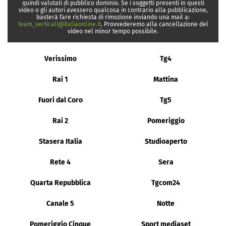
quindi valutati di pubblico dominio. Se i soggetti presenti in questi
video o gli autori avessero qualcosa in contrario alla pubblicazione,
basterà fare richiesta di rimozione inviando una mail a:
team_verticali@italiaonline.it
. Provvederemo alla cancellazione del
video nel minor tempo possibile.
Verissimo
Tg4
Rai 1
Mattina
Fuori dal Coro
Tg5
Rai 2
Pomeriggio
Stasera Italia
Studioaperto
Rete 4
Sera
Quarta Repubblica
Tgcom24
Canale 5
Notte
Pomeriggio Cinque
Sport mediaset