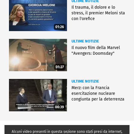
ULTIME NOTIZIE
Il trauma, il dolore e lo
stress, il premier Meloni sta
con l'orefice
01:26
ULTIME NOTIZIE
Il nuovo film della Marvel
"Avengers: Doomsday"
01:27
ULTIME NOTIZIE
Merz: con la Francia
esercitazione nucleare
congiunta per la deterrenza
00:39
Alcuni video presenti in questa sezione sono stati presi da internet,