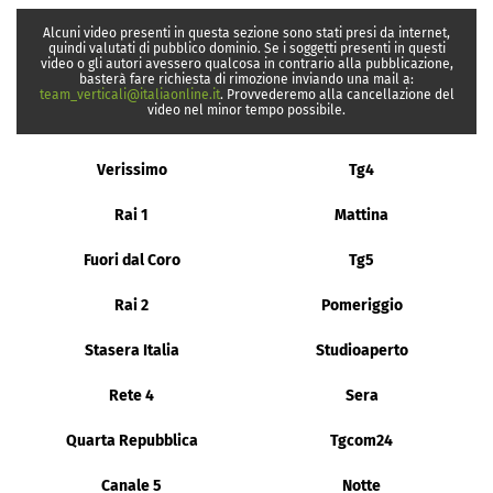
Alcuni video presenti in questa sezione sono stati presi da internet,
quindi valutati di pubblico dominio. Se i soggetti presenti in questi
video o gli autori avessero qualcosa in contrario alla pubblicazione,
basterà fare richiesta di rimozione inviando una mail a:
team_verticali@italiaonline.it
. Provvederemo alla cancellazione del
video nel minor tempo possibile.
Verissimo
Tg4
Rai 1
Mattina
Fuori dal Coro
Tg5
Rai 2
Pomeriggio
Stasera Italia
Studioaperto
Rete 4
Sera
Quarta Repubblica
Tgcom24
Canale 5
Notte