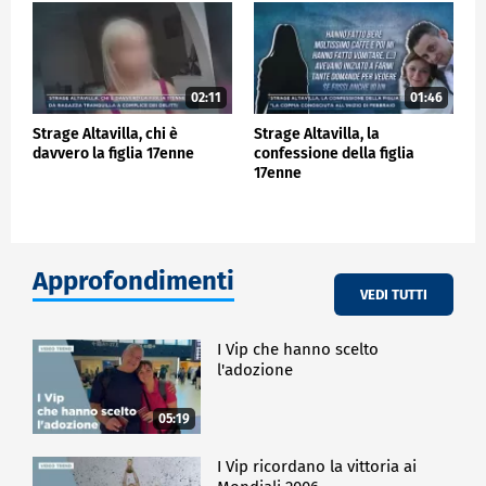
02:11
01:46
Strage Altavilla, chi è
Strage Altavilla, la
davvero la figlia 17enne
confessione della figlia
17enne
Approfondimenti
VEDI TUTTI
I Vip che hanno scelto
l'adozione
05:19
I Vip ricordano la vittoria ai