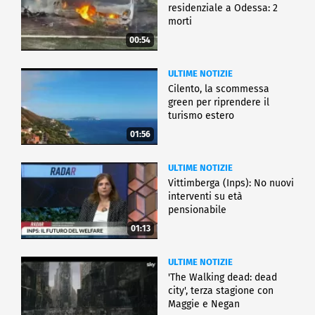
residenziale a Odessa: 2
morti
00:54
ULTIME NOTIZIE
Cilento, la scommessa
green per riprendere il
turismo estero
01:56
ULTIME NOTIZIE
Vittimberga (Inps): No nuovi
interventi su età
pensionabile
01:13
ULTIME NOTIZIE
'The Walking dead: dead
city', terza stagione con
Maggie e Negan