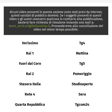
Alcuni video presenti in questa sezione sono stati presi da internet,
quindi valutati di pubblico dominio. Se i soggetti presenti in questi
video o gli autori avessero qualcosa in contrario alla pubblicazione,
basterà fare richiesta di rimozione inviando una mail a:
team_verticali@italiaonline.it
. Provvederemo alla cancellazione del
video nel minor tempo possibile.
Verissimo
Tg4
Rai 1
Mattina
Fuori dal Coro
Tg5
Rai 2
Pomeriggio
Stasera Italia
Studioaperto
Rete 4
Sera
Quarta Repubblica
Tgcom24