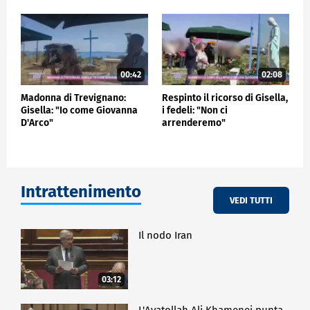
00:42
02:08
Madonna di Trevignano:
Respinto il ricorso di Gisella,
Gisella: "Io come Giovanna
i fedeli: "Non ci
D'Arco"
arrenderemo"
Intrattenimento
VEDI TUTTI
Il nodo Iran
03:12
L'Ayatollah Ali Khamenei punta